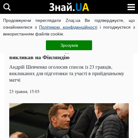
Продовжуючи переглядати Znaj.ua Ви підтверджуєте, що
ВІЙНА РОСІЇ ПРОТИ УКРАЇНИ
КОРОНАВІРУС В УКРАЇНІ І
ознайомилися з
Політикою конфіденційності
і погоджуєтеся з
використанням файлів cookie.
Головна
Футбол
ЧИТАТЬ НА РУССКОМ
Зрозумів
Стало відомо, кого із футболістів Шевченко
викликав на Фінляндію
Андрій Шевченко оголосив список із 23 гравців,
викликаних для підготовки та участі в прийдешньому
матчі
23 травня, 15:03