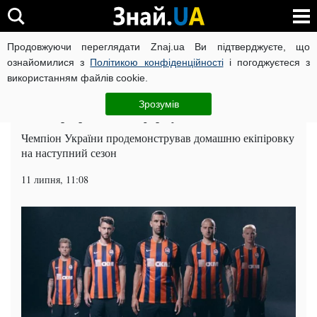
Продовжуючи переглядати Znaj.ua Ви підтверджуєте, що
ВІЙНА РОСІЇ ПРОТИ УКРАЇНИ
КОРОНАВІРУС В УКРАЇНІ І
ознайомилися з
Політикою конфіденційності
і погоджуєтеся з
використанням файлів cookie.
Головна
Футбол
ЧИТАТЬ НА РУССКОМ
Зрозумів
Шахтар представив форму на новий сезон
Чемпіон України продемонстрував домашню екіпіровку
на наступний сезон
11 липня, 11:08