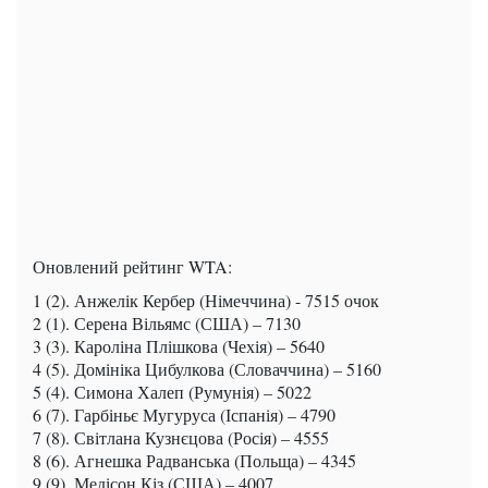
Оновлений рейтинг WTA:
1 (2). Анжелік Кербер (Німеччина) - 7515 очок
2 (1). Серена Вільямс (США) – 7130
3 (3). Кароліна Плішкова (Чехія) – 5640
4 (5). Домініка Цибулкова (Словаччина) – 5160
5 (4). Симона Халеп (Румунія) – 5022
6 (7). Гарбіньє Мугуруса (Іспанія) – 4790
7 (8). Світлана Кузнєцова (Росія) – 4555
8 (6). Агнешка Радванська (Польща) – 4345
9 (9). Медісон Кіз (США) – 4007