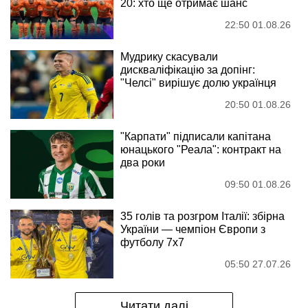
20: хто ще отримає шанс
22:50 01.08.26
Мудрику скасували
дискваліфікацію за допінг:
"Челсі" вирішує долю українця
20:50 01.08.26
"Карпати" підписали капітана
юнацького "Реала": контракт на
два роки
09:50 01.08.26
35 голів та розгром Італії: збірна
України — чемпіон Європи з
футболу 7х7
05:50 27.07.26
Читати далі