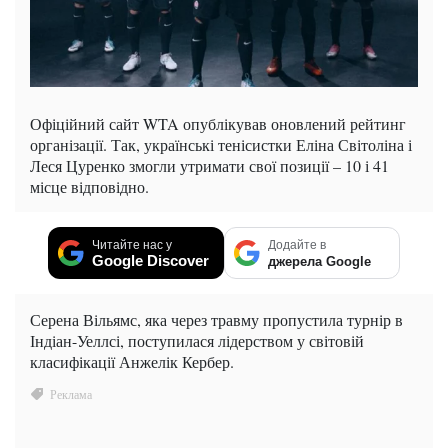
Офіційний сайт WTA опублікував оновлений рейтинг
організації. Так, українські тенісистки Еліна Світоліна і
Леся Цуренко змогли утримати свої позиції – 10 і 41
місце відповідно.
Читайте нас у
Додайте в
Google Discover
джерела Google
Серена Вільямс, яка через травму пропустила турнір в
Індіан-Уеллсі, поступилася лідерством у світовій
класифікації Анжелік Кербер.