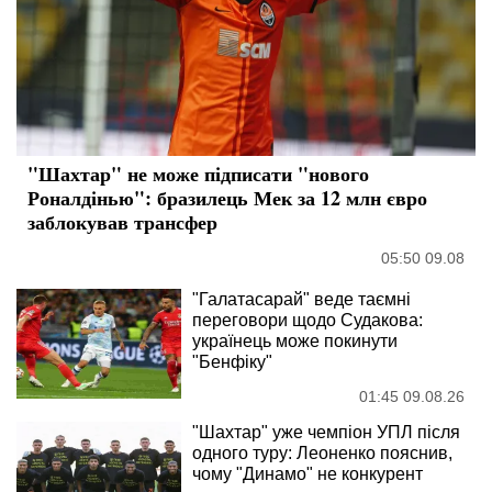
"Шахтар" не може підписати "нового
Роналдінью": бразилець Мек за 12 млн євро
заблокував трансфер
05:50 09.08
"Галатасарай" веде таємні
переговори щодо Судакова:
українець може покинути
"Бенфіку"
01:45 09.08.26
"Шахтар" уже чемпіон УПЛ після
одного туру: Леоненко пояснив,
чому "Динамо" не конкурент