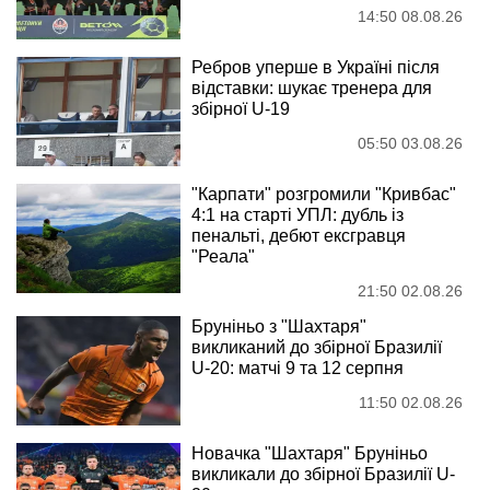
14:50 08.08.26
Ребров уперше в Україні після
відставки: шукає тренера для
збірної U-19
05:50 03.08.26
"Карпати" розгромили "Кривбас"
4:1 на старті УПЛ: дубль із
пенальті, дебют ексгравця
"Реала"
21:50 02.08.26
Бруніньо з "Шахтаря"
викликаний до збірної Бразилії
U-20: матчі 9 та 12 серпня
11:50 02.08.26
Новачка "Шахтаря" Бруніньо
викликали до збірної Бразилії U-