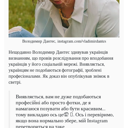
Володимир Дантес, instagram.com/vladimirdantes
Нещодавно Володимир Дантес здивував українців
визнанням, що провів розслідування про вподобання
українців у його соціальній мережі. Виявляється,
українцям не подобаються фотографії, зроблені
професіоналами. Як доказ він опублікував знімок в
светрі.
Виявляється, вам не дуже подобаються
професійні або просто фотки, де я
намагаюся позувати або бути красивим...
тому викладаю ось це🤦 🏻. Ось і перевіримо,
якщо вона нормально збере, мій Instagram
перетвориться на таке