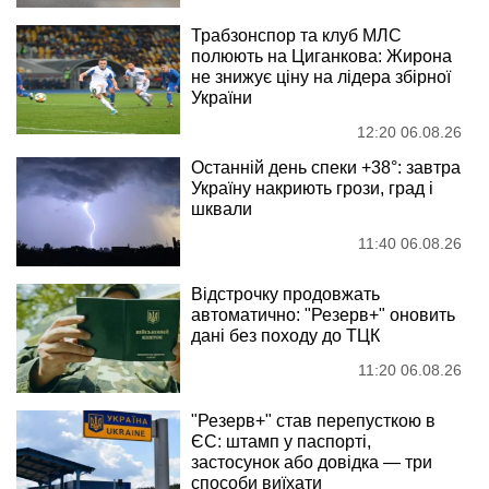
Трабзонспор та клуб МЛС
полюють на Циганкова: Жирона
не знижує ціну на лідера збірної
України
12:20 06.08.26
Останній день спеки +38°: завтра
Україну накриють грози, град і
шквали
11:40 06.08.26
Відстрочку продовжать
автоматично: "Резерв+" оновить
дані без походу до ТЦК
11:20 06.08.26
"Резерв+" став перепусткою в
ЄС: штамп у паспорті,
застосунок або довідка — три
способи виїхати