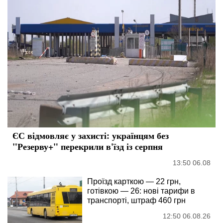
ЄС відмовляє у захисті: українцям без
"Резерву+" перекрили в'їзд із серпня
13:50 06.08
Проїзд карткою — 22 грн,
готівкою — 26: нові тарифи в
транспорті, штраф 460 грн
12:50 06.08.26