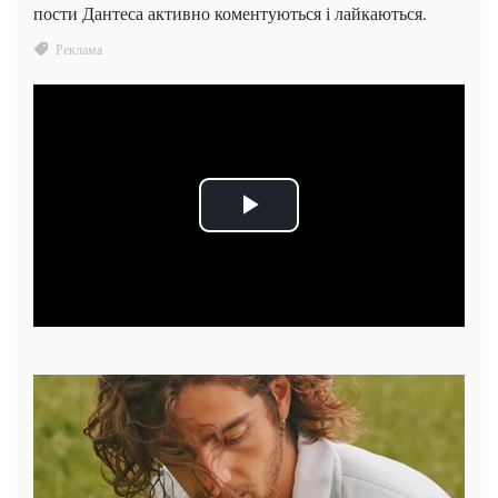
пости Дантеса активно коментуються і лайкаються.