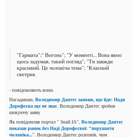
"Гармата";" Вогонь"; "У моменті... Вова явно
щось задумав, такий погляд"; "Ти завжди
красивий. Це чоловіча тема"; "Класний
светрик
- повідомляють вони.
Володимир Дантес заявив, що йде: Надя
Нагадавши,
Дорофєєва ще не знає
. Володимир Дантес зробив
шокуючу заяву
Володимир Дантес
Як повідомляв портал " Знай.ІА",
показав ранок без Наді Дорофєєвої: "порушити
чоловіка...
". Володимир Дантес розповів, чим