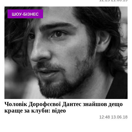
ШОУ-БІЗНЕС
Чоловік Дорофєєвої Дантес знайшов дещо
краще за клуби: відео
12:48 13.06.18