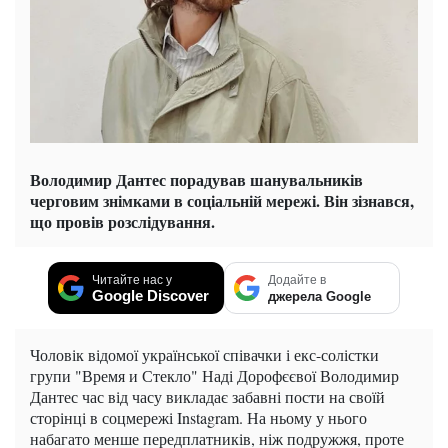
Володимир Дантес порадував шанувальників
черговим знімками в соціальній мережі. Він зізнався,
що провів розслідування.
Читайте нас у
Додайте в
Google Discover
джерела Google
Чоловік відомої української співачки і екс-солістки
групи "Время и Стекло" Наді Дорофєєвої Володимир
Дантес час від часу викладає забавні пости на своїй
сторінці в соцмережі Instagram. На ньому у нього
набагато менше передплатників, ніж подружжя, проте