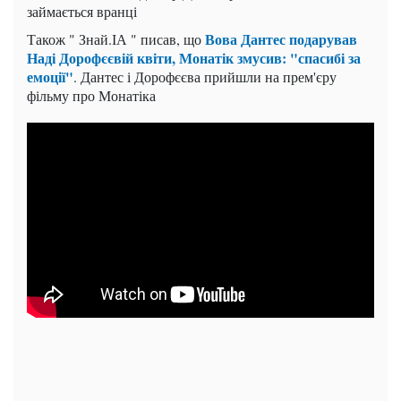
займається вранці
Вова Дантес подарував
Також " Знай.ІА " писав, що
Наді Дорофєєвій квіти, Монатік змусив: "спасибі за
емоції"
. Дантес і Дорофєєва прийшли на прем'єру
фільму про Монатіка