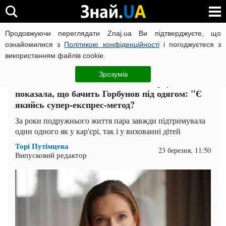
Продовжуючи переглядати Znaj.ua Ви підтверджуєте, що
ВІЙНА РОСІЇ ПРОТИ УКРАЇНИ
КОРОНАВІРУС В УКРАЇНІ І
ознайомилися з
Політикою конфіденційності
і погоджуєтеся з
використанням файлів cookie.
Головна
Спорт
ЧИТАТЬ НА РУССКОМ
Зрозумів
Катя Осадча вийшла зовсім без верху і
показала, що бачить Горбунов під одягом: "Є
якийсь супер-експрес-метод?
За роки подружнього життя пара завжди підтримувала
один одного як у кар'єрі, так і у вихованні дітей
Торі Путімцева
23 березня, 11:50
Випусковий редактор