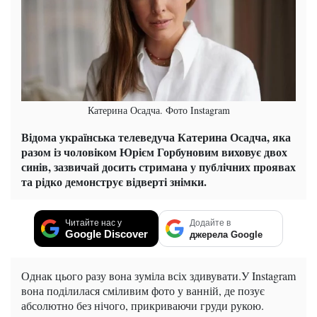
Катерина Осадча. Фото Instagram
Відома українська телеведуча Катерина Осадча, яка
разом із чоловіком Юрієм Горбуновим виховує двох
синів, зазвичай досить стримана у публічних проявах
та рідко демонструє відверті знімки.
Читайте нас у
Додайте в
Google Discover
джерела Google
Однак цього разу вона зуміла всіх здивувати.У Instagram
вона поділилася сміливим фото у ванній, де позує
абсолютно без нічого, прикриваючи груди рукою.