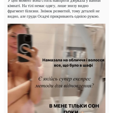
У цей момент вона стоїть навпроти дзеркала у ванній
кімнаті. На тілі немає одягу, лише знизу видно
фрагмент білизни. Знімок розмитий, тому деталей не
видно, але груди Осадчі прикривають однією рукою.