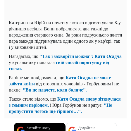
Катерина та Юрій на початку лютого відсвяткували 8-у
річницю весілля. Вони побралися за два тижні до
народження старшого сина. За роки подружнього життя
пара завжди підтримувала один одного як у кар'єрі, так
і у вихованні дітей.
"Так і захворіти можна": Катя Осадча
Нагадаємо, що
свій спосіб порятунку від
у купальнику показала
спеки.
Катя Осадча не може
Раніше ми повідомляли, що
забути квіти
від сторонніх чоловіків - Горбуновим і не
"Ви не плачете, коли боляче".
пахне:
Катя Осадча знову зіткнулася
Також стало відомо, що
з темним періодом,
"Не
і Юра Горбунов не врятує:
пропустити чогось ще гіршого…".
Читайте нас у
Додайте в