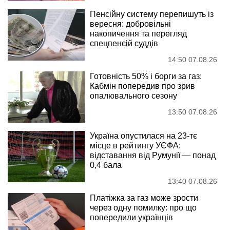
Пенсійну систему перепишуть із
вересня: добровільні
накопичення та перегляд
спецпенсій суддів
14:50 07.08.26
Готовність 50% і борги за газ:
Кабмін попередив про зрив
опалювального сезону
13:50 07.08.26
Україна опустилася на 23-тє
місце в рейтингу УЄФА:
відставання від Румунії — понад
0,4 бала
13:40 07.08.26
Платіжка за газ може зрости
через одну помилку: про що
попередили українців