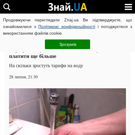
Продовжуючи переглядати Znaj.ua Ви підтверджуєте, що
ВІЙНА РОСІЇ ПРОТИ УКРАЇНИ
КОРОНАВІРУС В УКРАЇНІ І
ознайомилися з
Політикою конфіденційності
і погоджуєтеся з
використанням файлів cookie.
Головна
Спорт
ЧИТАТЬ НА РУССКОМ
Зрозумів
Тарифи знову піднімають: за що змусять
платити ще більше
На скільки зростуть тарифи на воду
28 липня, 21:30