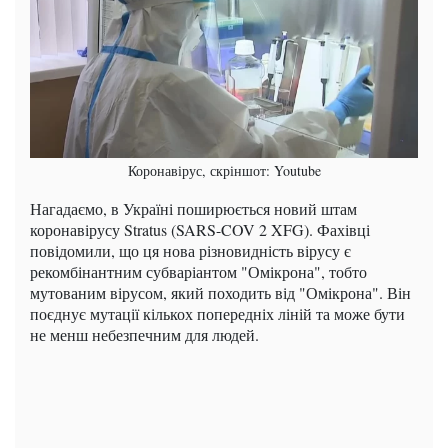
Коронавірус, скріншот: Youtube
Нагадаємо, в Україні поширюється новий штам
коронавірусу Stratus (SARS-COV 2 XFG). Фахівці
повідомили, що ця нова різновидність вірусу є
рекомбінантним субваріантом "Омікрона", тобто
мутованим вірусом, який походить від "Омікрона". Він
поєднує мутації кількох попередніх ліній та може бути
не менш небезпечним для людей.