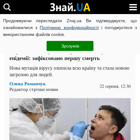
Продовжуючи переглядати Znaj.ua Ви підтверджуєте, що
ВІЙНА РОСІЇ ПРОТИ УКРАЇНИ
КОРОНАВІРУС В УКРАЇНІ І
ознайомилися з
Політикою конфіденційності
і погоджуєтеся з
використанням файлів cookie.
Головна
Спорт
ЧИТАТЬ НА РУССКОМ
Зрозумів
Українців попередили про хвилю страшної
епідемії: зафіксовано першу смерть
Нова мутація вірусу охопила всю країну та стала новою
загрозою для людей.
Олена Романчук
22 серпня, 12:30
Редактор стрічки новин