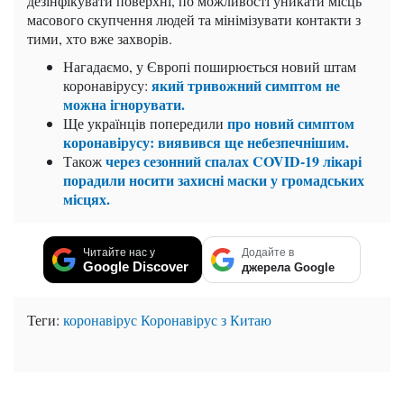
дезінфікувати поверхні, по можливості уникати місць
масового скупчення людей та мінімізувати контакти з
тими, хто вже захворів.
Нагадаємо, у Європі поширюється новий штам
який тривожний симптом не
коронавірусу:
можна ігнорувати.
про новий симптом
Ще українців попередили
коронавірусу: виявився ще небезпечнішим.
через сезонний спалах COVID-19 лікарі
Також
порадили носити захисні маски у громадських
місцях.
Читайте нас у
Додайте в
Google Discover
джерела Google
Теги:
коронавірус
Коронавірус з Китаю