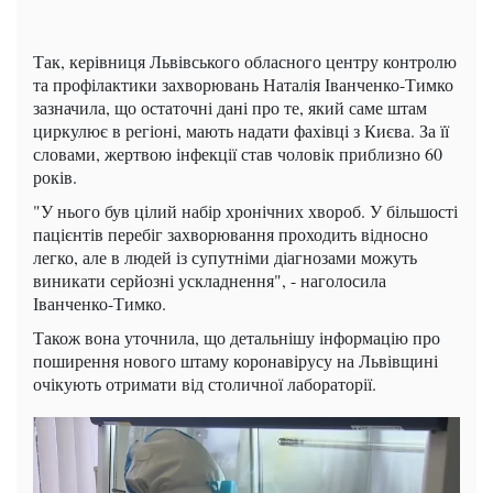
Так, керівниця Львівського обласного центру контролю
та профілактики захворювань Наталія Іванченко-Тимко
зазначила, що остаточні дані про те, який саме штам
циркулює в регіоні, мають надати фахівці з Києва. За її
словами, жертвою інфекції став чоловік приблизно 60
років.
"У нього був цілий набір хронічних хвороб. У більшості
пацієнтів перебіг захворювання проходить відносно
легко, але в людей із супутніми діагнозами можуть
виникати серйозні ускладнення", - наголосила
Іванченко-Тимко.
Також вона уточнила, що детальнішу інформацію про
поширення нового штаму коронавірусу на Львівщині
очікують отримати від столичної лабораторії.