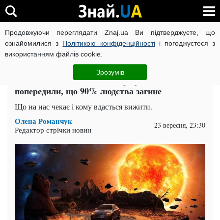
Продовжуючи переглядати Znaj.ua Ви підтверджуєте, що
ВІЙНА РОСІЇ ПРОТИ УКРАЇНИ
КОРОНАВІРУС В УКРАЇНІ І
ознайомилися з
Політикою конфіденційності
і погоджуєтеся з
використанням файлів cookie.
Головна
Спорт
ЧИТАТЬ НА РУССКОМ
Зрозумів
Наближається нова катастрофа: вчені
попередили, що 90% людства загине
Що на нас чекає і кому вдасться вижити.
Олена Романчук
23 вересня, 23:30
Редактор стрічки новин