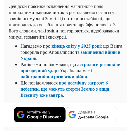
Девідсон пояснює ослаблення магнітного поля
природними змінами потоків розплавленого заліза у
зовнішньому ядрі Землі. Ці потоки нестабільні, що
призводить до ослаблення поля та дрейфу полюсів. За
його словами, такі зміни повторюються, відображаючи
минулі геомагнітні екскурсії.
кінець світу у 2025 році:
Нагадаємо про
що Ванга
закінчення війни в
говорила про Апокаліпсис та
Україні.
астрологи розповіли
Раніше ми повідомляли, що
про ядерний удар:
Україна на межі
найстрашнішої розв'язки війни.
про космічну загрозу: 6
Ще повідомлялося
небезпек, що можуть стерти Землю з лиця
Всесвіту вже завтра.
Читайте нас у
Додайте в
Google Discover
джерела Google