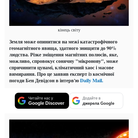
кінець світу
Земля може опинитися на межі катастрофічного
геомагнітного явища, здатного знищити до 90%
людства. Різке зміщення магнітних полюсів, яке,
можливо, спровокує сонячну "мікронову", може
спричинити цунамі, кліматичний хаос і масове
вимирання. Про це заявив експерт із космічної
погоди Бен Девідсон в інтерв'ю
Daily Mail.
Читайте нас у
Додайте в
Google Discover
джерела Google