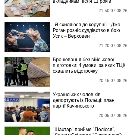
вкладникам після 11 років
21:50 07.08.26
"Я схиляюся до корупції": Джо
Роган розніс суддівство в бою
Усик – Верховен
21:20 07.08.26
Бронювання без військової
підготовки: 4 умови, за яких ТЦК
схвалить відстрочку
20:45 07.08.26
Українських чоловіків
депортують із Польщі: план
партії Качинського
20:05 07.08.26
"Шахтар" прийме "Полісся",