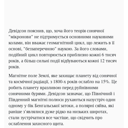
Девідсон пояснив, що, хоча його теорія сонячної
"мікронови" не підтримується основними науковими
колами, він вважає геомагнітний цикл, що лежить в її
основі, "беззаперечною" наукою. За його словами,
подібний цикл повторюється приблизно кожні 6 тисяч
років, а більш сильні події відбуваються кожні 12 тисяч
років.
Магнітне поле Землі, яке захищає планету від сонячної
та космічної радіації, з 1800-х років ослабло на 15%. Це
робить планету вразливою перед руйнівними
сонячними бурями. Девідсон зазначає, що Північний і
Південний магнітні полюси рухаються назустріч один
одному у бік Бенгальської затоки, а полярні сяйва, які
раніше з’являлися дуже рідко на низьких широтах,
стали зустрічатися все частіше, що свідчить про
ослаблення захисного щита.