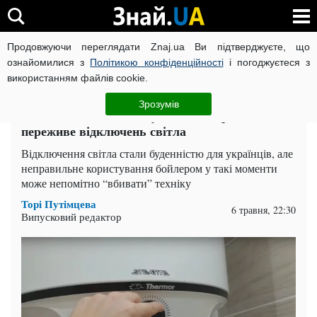
Продовжуючи переглядати Znaj.ua Ви підтверджуєте, що
ВІЙНА РОСІЇ ПРОТИ УКРАЇНИ
КОРОНАВІРУС В УКРАЇНІ І
ознайомилися з
Політикою конфіденційності
і погоджуєтеся з
використанням файлів cookie.
Головна
Спорт
ЧИТАТЬ НА РУССКОМ
Зрозумів
Фатальна звичка: чому ваш бойлер не
переживе відключень світла
Відключення світла стали буденністю для українців, але
неправильне користування бойлером у такі моменти
може непомітно “вбивати” техніку
Торі Путімцева
6 травня, 22:30
Випусковий редактор