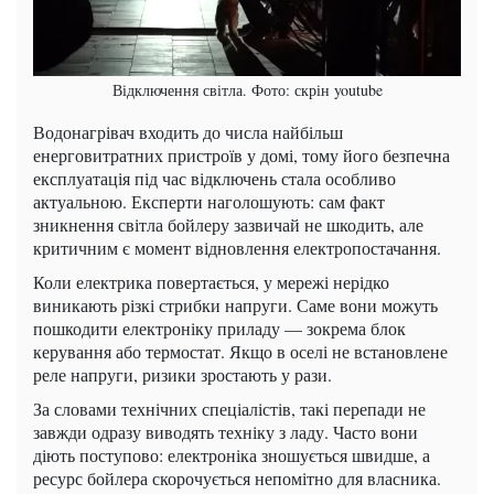
Відключення світла. Фото: скрін youtube
Водонагрівач входить до числа найбільш
енерговитратних пристроїв у домі, тому його безпечна
експлуатація під час відключень стала особливо
актуальною. Експерти наголошують: сам факт
зникнення світла бойлеру зазвичай не шкодить, але
критичним є момент відновлення електропостачання.
Коли електрика повертається, у мережі нерідко
виникають різкі стрибки напруги. Саме вони можуть
пошкодити електроніку приладу — зокрема блок
керування або термостат. Якщо в оселі не встановлене
реле напруги, ризики зростають у рази.
За словами технічних спеціалістів, такі перепади не
завжди одразу виводять техніку з ладу. Часто вони
діють поступово: електроніка зношується швидше, а
ресурс бойлера скорочується непомітно для власника.