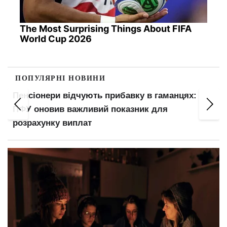
The Most Surprising Things About FIFA
World Cup 2026
ПОПУЛЯРНІ НОВИНИ
100 000 кв.м складів знищено під Києвом: як
подорожчають продукти через удари РФ