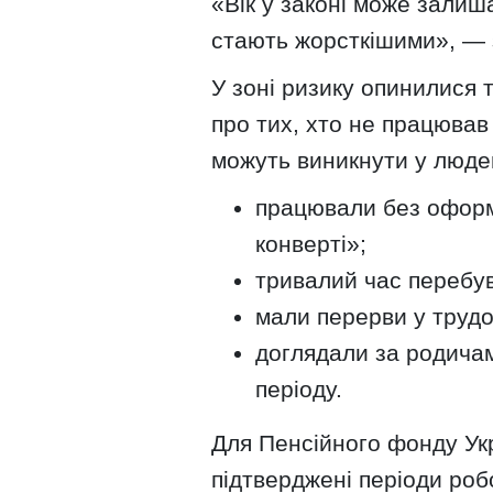
«Вік у законі може залиш
стають жорсткішими», — 
У зоні ризику опинилися 
про тих, хто не працював
можуть виникнути у людей
працювали без оформ
конверті»;
тривалий час перебу
мали перерви у трудов
доглядали за родича
періоду.
Для Пенсійного фонду Ук
підтверджені періоди робо