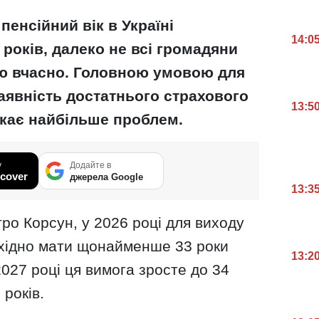
пенсійний вік в Україні
14:0
 років, далеко не всі громадяни
ію вчасно. Головною умовою для
аявність достатнього страхового
13:5
икає найбільше проблем.
у
Додайте в
cover
джерела Google
13:3
ро Корсун, у 2026 році для виходу
обхідно мати щонайменше 33 роки
13:2
2027 році ця вимога зросте до 34
 років.