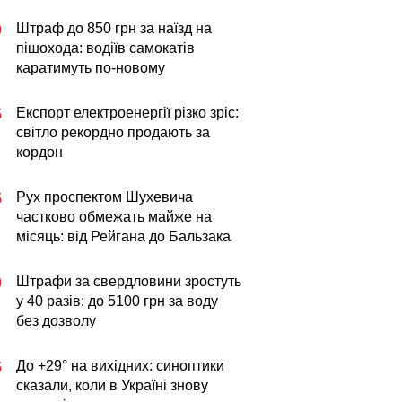
Штраф до 850 грн за наїзд на
0
пішохода: водіїв самокатів
каратимуть по-новому
Експорт електроенергії різко зріс:
5
світло рекордно продають за
кордон
Рух проспектом Шухевича
5
частково обмежать майже на
місяць: від Рейгана до Бальзака
Штрафи за свердловини зростуть
0
у 40 разів: до 5100 грн за воду
без дозволу
До +29° на вихідних: синоптики
5
сказали, коли в Україні знову