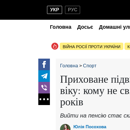
УКР
РУС
Головна
Досьє
Домашні ул
ВІЙНА РОСІЇ ПРОТИ УКРАЇНИ
К
Головна
Спорт
Приховане під
віку: кому не с
років
Вийти на пенсію стає ск
Юлія Посохова