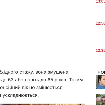
13:0
12:5
12:3
хідного стажу, вона змушена
НО
 до 63 або навіть до 65 років. Таким
нсійний вік не змінюється,
ї ускладнюється.