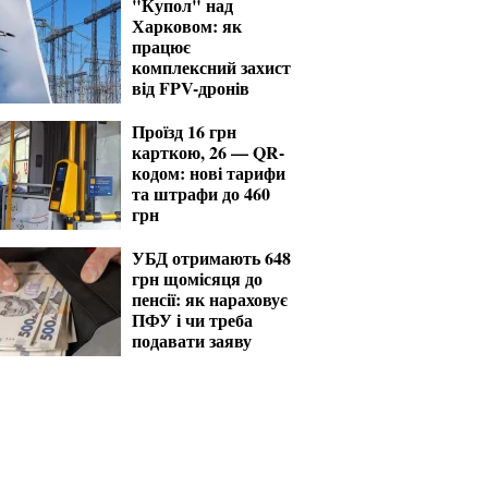
"Купол" над
Харковом: як
працює
комплексний захист
від FPV-дронів
Проїзд 16 грн
карткою, 26 — QR-
кодом: нові тарифи
та штрафи до 460
грн
УБД отримають 648
грн щомісяця до
пенсії: як нараховує
ПФУ і чи треба
подавати заяву