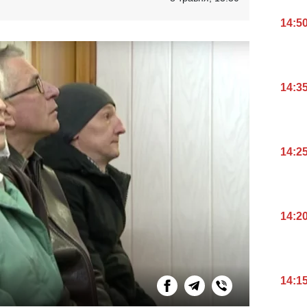
14:5
14:3
14:2
14:2
14:1