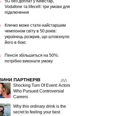
5G без доплат у Київстар,
5
Vodafone та lifecell: три умови для
підключення
Кличко може стати найстаршим
0
чемпіоном світу в 50 років:
українець розкрив, що штовхнуло
його в бокс
Пенсія збільшиться на 50%:
5
потрібно виконати умову
ВИНИ ПАРТНЕРІВ
Shocking Turn Of Event: Actors
Who Pursued Controversial
Careers
Why this ordinary drink is the
secret to feeling your best