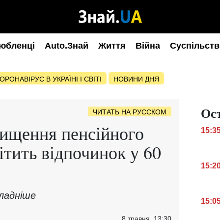
юбленці
Auto.Знай
Життя
Війна
Суспільств
ОРОНАВІРУС В УКРАЇНІ І СВІТІ
НОВИНИ ДНЯ
Ос
ЧИТАТЬ НА РУССКОМ
вищення пенсійного
15:3
вітить відпочинок у 60
15:2
ладніше
15:0
8 травня, 13:30