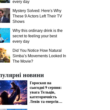
every day
Mystery Solved: Here's Why
These 9 Actors Left Their TV
Shows
Why this ordinary drink is the
secret to feeling your best
every day
Did You Notice How Natural
Simba’s Movements Looked In
The Movie?
пулярні новини
Гороскоп на
сьогодні 9 серпня:
увага Тельців,
категоричність
Левів та енергія
Стрільців