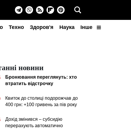
о
Техно
Здоров'я
Наука
Інше
танні новини
Бронювання переглянуть: хто
5
втратить відстрочку
Квиток до столиці подорожчав до
0
400 грн: +100 гривень за пів року
Дохід змінився – субсидію
5
перерахують автоматично