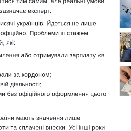
атися тим самим, але реальні умови
зазначає експерт.
тисячі українців. Йдеться не лише
 офіційно. Проблеми зі стажем
, які:
лення або отримували зарплату «в
вали за кордоном;
ій діяльності;
ми без офіційного оформлення цього
раїни мають значення лише
ти та сплачені внески. Усі інші роки