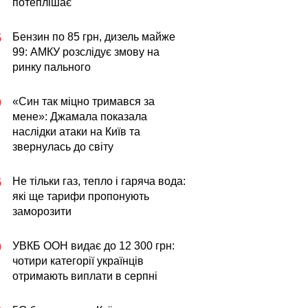
потеплішає
Бензин по 85 грн, дизель майже
5
99: АМКУ розслідує змову на
ринку пального
«Син так міцно тримався за
0
мене»: Джамала показала
наслідки атаки на Київ та
звернулась до світу
Не тільки газ, тепло і гаряча вода:
5
які ще тарифи пропонують
заморозити
УВКБ ООН видає до 12 300 грн:
0
чотири категорії українців
отримають виплати в серпні