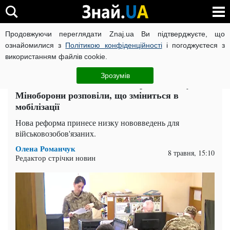
Продовжуючи переглядати Znaj.ua Ви підтверджуєте, що
ВІЙНА РОСІЇ ПРОТИ УКРАЇНИ
КОРОНАВІРУС В УКРАЇНІ І
ознайомилися з
Політикою конфіденційності
і погоджуєтеся з
використанням файлів cookie.
Головна
Спорт
ЧИТАТЬ НА РУССКОМ
Зрозумів
Повістки та ВЛК за новими правилами: у
Міноборони розповіли, що зміниться в
мобілізації
Нова реформа принесе низку нововведень для
військовозобов'язаних.
Олена Романчук
8 травня, 15:10
Редактор стрічки новин