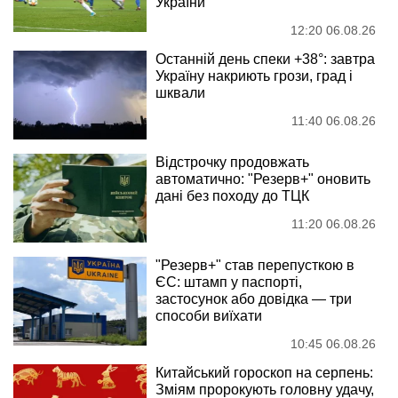
України
12:20 06.08.26
Останній день спеки +38°: завтра
Україну накриють грози, град і
шквали
11:40 06.08.26
Відстрочку продовжать
автоматично: "Резерв+" оновить
дані без походу до ТЦК
11:20 06.08.26
"Резерв+" став перепусткою в
ЄС: штамп у паспорті,
застосунок або довідка — три
способи виїхати
10:45 06.08.26
Китайський гороскоп на серпень:
Зміям пророкують головну удачу,