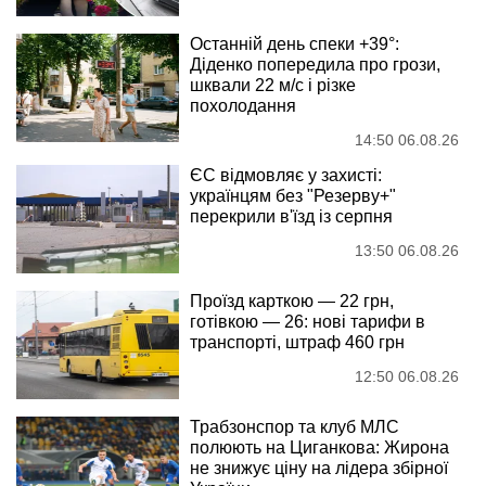
Останній день спеки +39°:
Діденко попередила про грози,
шквали 22 м/с і різке
похолодання
14:50 06.08.26
ЄС відмовляє у захисті:
українцям без "Резерву+"
перекрили в'їзд із серпня
13:50 06.08.26
Проїзд карткою — 22 грн,
готівкою — 26: нові тарифи в
транспорті, штраф 460 грн
12:50 06.08.26
Трабзонспор та клуб МЛС
полюють на Циганкова: Жирона
не знижує ціну на лідера збірної