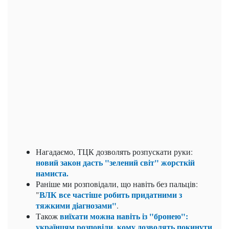
Нагадаємо, ТЦК дозволять розпускати руки:
новий закон дасть "зелений світ" жорсткій
намиста.
Раніше ми розповідали, що
навіть без пальців:
ВЛК все частіше робить придатними з
"
тяжкими діагнозами"
.
виїхати можна навіть із "бронею":
Також
українцям розповіли, кому дозволять покинути