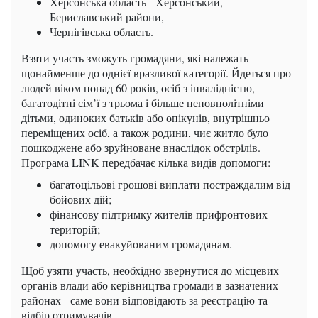
Херсонська область - Херсонський,
Бериславський райони,
Чернігівська область.
Взяти участь зможуть громадяни, які належать
щонайменше до однієї вразливої категорії. Йдеться про
людей віком понад 60 років, осіб з інвалідністю,
багатодітні сім’ї з трьома і більше неповнолітніми
дітьми, одиноких батьків або опікунів, внутрішньо
переміщених осіб, а також родини, чиє житло було
пошкоджене або зруйноване внаслідок обстрілів.
Програма LINK передбачає кілька видів допомоги:
багатоцільові грошові виплати постраждалим від
бойових дій;
фінансову підтримку жителів прифронтових
територій;
допомогу евакуйованим громадянам.
Щоб узяти участь, необхідно звернутися до місцевих
органів влади або керівництва громади в зазначених
районах - саме вони відповідають за реєстрацію та
відбір отримувачів.