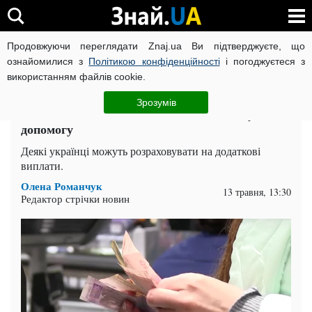
Продовжуючи переглядати Znaj.ua Ви підтверджуєте, що
ВІЙНА РОСІЇ ПРОТИ УКРАЇНИ
КОРОНАВІРУС В УКРАЇНІ І
ознайомилися з
Політикою конфіденційності
і погоджуєтеся з
використанням файлів cookie.
Головна
Спорт
ЧИТАТЬ НА РУССКОМ
Зрозумів
Мешканцям 10 областей виплатять нову
допомогу
Деякі українці можуть розраховувати на додаткові
виплати.
Олена Романчук
13 травня, 13:30
Редактор стрічки новин