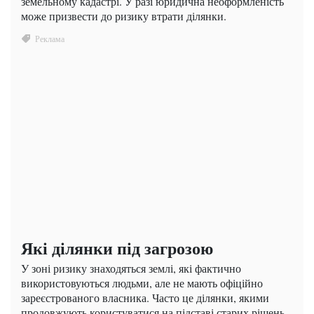
земельному кадастрі. У разі юридична неоформленість
може призвести до ризику втрати ділянки.
Які ділянки під загрозою
У зоні ризику знаходяться землі, які фактично
використовуються людьми, але не мають офіційно
зареєстрованого власника. Часто це ділянки, якими
продовжують користуватися на підставі старих рішень