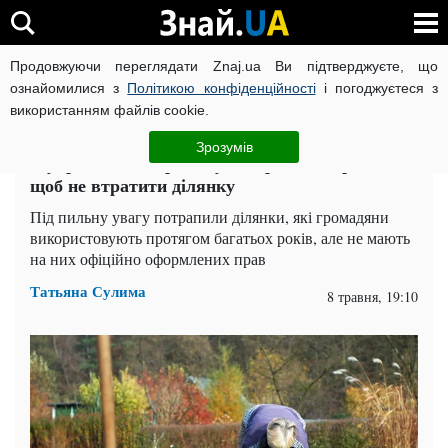
Продовжуючи переглядати Znaj.ua Ви підтверджуєте, що
ВІЙНА РОСІЇ ПРОТИ УКРАЇНИ
КОРОНАВІРУС В УКРАЇНІ І
ознайомилися з
Політикою конфіденційності
і погоджуєтеся з
використанням файлів cookie.
Головна
Спорт
ЧИТАТЬ НА РУССКОМ
Зрозумів
В українців забиратимуть городи: що робити,
щоб не втратити ділянку
Під пильну увагу потрапили ділянки, які громадяни
використовують протягом багатьох років, але не мають
на них офіційно оформлених прав
Татьяна Сулима
8 травня, 19:10