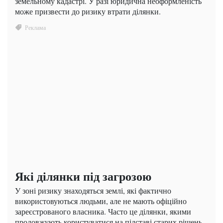
земельному кадастрі. У разі юридична неоформленість
може призвести до ризику втрати ділянки.
Які ділянки під загрозою
У зоні ризику знаходяться землі, які фактично
використовуються людьми, але не мають офіційно
зареєстрованого власника. Часто це ділянки, якими
продовжують користуватися на підставі старих рішень