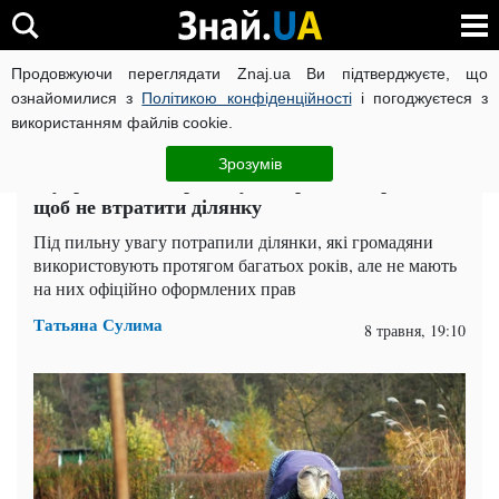
Продовжуючи переглядати Znaj.ua Ви підтверджуєте, що
ВІЙНА РОСІЇ ПРОТИ УКРАЇНИ
КОРОНАВІРУС В УКРАЇНІ І
ознайомилися з
Політикою конфіденційності
і погоджуєтеся з
використанням файлів cookie.
Головна
Спорт
ЧИТАТЬ НА РУССКОМ
Зрозумів
В українців забиратимуть городи: що робити,
щоб не втратити ділянку
Під пильну увагу потрапили ділянки, які громадяни
використовують протягом багатьох років, але не мають
на них офіційно оформлених прав
Татьяна Сулима
8 травня, 19:10