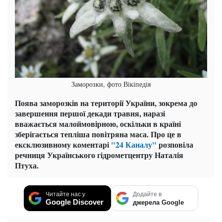
Заморозки, фото Вікіпедія
Поява заморозків на території України, зокрема до
завершення першої декади травня, наразі
вважається малоймовірною, оскільки в країні
зберігається тепліша повітряна маса. Про це в
ексклюзивному коментарі
"24 Каналу"
розповіла
речниця Українського гідрометцентру Наталія
Птуха.
Читайте нас у
Додайте в
Google Discover
джерела Google