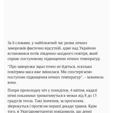
За її словами, у найближчий час ризик нічних
заморозків фактично відсутній, адже над Україною
встановився потік південно-західного повітря, який
сприяє поступовому підвищенню нічних температур.
"Про заморозки зараз точно не йдеться, оскільки
повітряна маса вже змінилася. Ми спостерігаємо
поступове підвищення нічних температур", - зазначила
вона.
Попри прохолодну ніч у понеділок, 4 квітня, надалі
нічні показники триматимуться в межах від 8 до 13
градусів тепла. Такі значення, за прогнозом,
збережуться і протягом першої декади травня. Крім
того, в Укргідрометцентрі повідомили, що денні