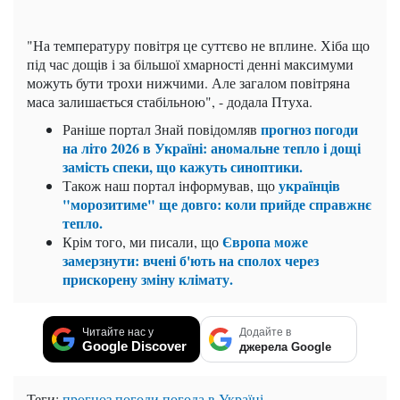
"На температуру повітря це суттєво не вплине. Хіба що
під час дощів і за більшої хмарності денні максимуми
можуть бути трохи нижчими. Але загалом повітряна
маса залишається стабільною", - додала Птуха.
прогноз погоди
Раніше портал Знай повідомляв
на літо 2026 в Україні: аномальне тепло і дощі
замість спеки, що кажуть синоптики.
українців
Також наш портал інформував, що
"морозитиме" ще довго: коли прийде справжнє
тепло.
Європа може
Крім того, ми писали, що
замерзнути: вчені б'ють на сполох через
прискорену зміну клімату.
Читайте нас у
Додайте в
Google Discover
джерела Google
Теги:
прогноз погоди
погода в Україні