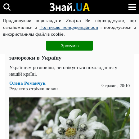
Продовжуючи переглядати Znaj.ua Ви підтверджуєте, що
ВІЙНА РОСІЇ ПРОТИ УКРАЇНИ
КОРОНАВІРУС В УКРАЇНІ І
ознайомилися з
Політикою конфіденційності
і погоджуєтеся з
використанням файлів cookie.
Головна
Спорт
ЧИТАТЬ НА РУССКОМ
Зрозумів
Зима ще не закінчилася? Чи повернуться
заморозки в Україну
Українцям розповіли, чи очікується похолодання у
нашій країні.
Олена Романчук
9 травня, 20:10
Редактор стрічки новин