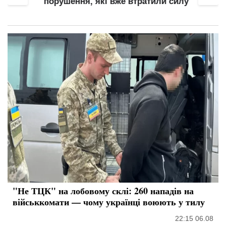
порушення, які вже втратили силу
"Не ТЦК" на лобовому склі: 260 нападів на
військкомати — чому українці воюють у тилу
22:15 06.08