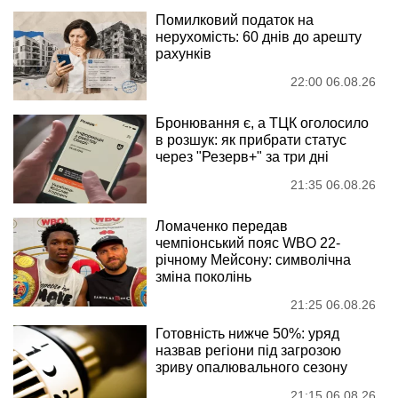
Помилковий податок на
нерухомість: 60 днів до арешту
рахунків
22:00 06.08.26
Бронювання є, а ТЦК оголосило
в розшук: як прибрати статус
через "Резерв+" за три дні
21:35 06.08.26
Ломаченко передав
чемпіонський пояс WBO 22-
річному Мейсону: символічна
зміна поколінь
21:25 06.08.26
Готовність нижче 50%: уряд
назвав регіони під загрозою
зриву опалювального сезону
21:15 06.08.26