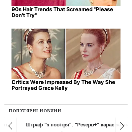
90s Hair Trends That Screamed "Please
Don't Try"
Critics Were Impressed By The Way She
Portrayed Grace Kelly
ПОПУЛЯРНІ НОВИНИ
Штраф "з повітря": "Резерв+" карає за старі