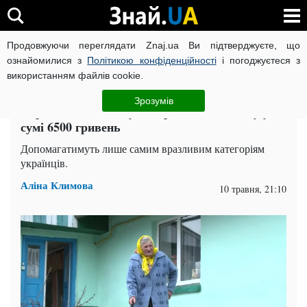
Продовжуючи переглядати Znaj.ua Ви підтверджуєте, що
ВІЙНА РОСІЇ ПРОТИ УКРАЇНИ
КОРОНАВІРУС В УКРАЇНІ І
ознайомилися з
Політикою конфіденційності
і погоджуєтеся з
використанням файлів cookie.
Головна
Спорт
ЧИТАТЬ НА РУССКОМ
Зрозумів
Українці знов зможуть отримати допомогу у
сумі 6500 гривень
Допомагатимуть лише самим вразливим категоріям
українців.
Аліна Климова
10 травня, 21:10