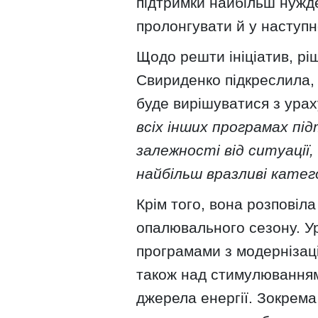
підтримки найбільш нужд
пролонгувати й у наступн
Щодо решти ініціатив, рі
Свириденко підкреслила,
буде вирішуватися з урах
всіх інших програмах пі
залежності від ситуації
найбільш вразливі катего
Крім того, вона розповіла
опалювального сезону. У
програмами з модернізаці
також над стимулюванням
джерела енергії. Зокрема