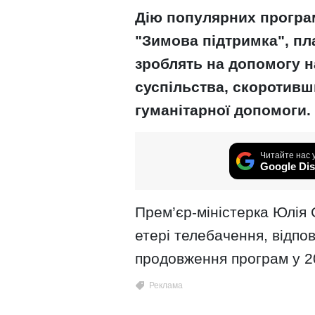
Дію популярних програм
"Зимова підтримка", пл
зроблять на допомогу 
суспільства, скоротивш
гуманітарної допомоги.
Читайте нас 
Google Dis
Прем’єр-міністерка Юлія 
етері телебачення, відпо
продовження програм у 2