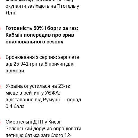
окупанти зазіхають на її готель у
Ялті
Готовність 50% і борги за газ:
0
Кабмін попередив про зрив
опалювального сезону
Бронювання з серпня: зарплата
5
від 25 941 грн та 8 причин для
відмови
Україна опустилася на 23-тє
0
місце в рейтингу УЄФА:
відставання від Румунії — понад
0,4 бала
Смертельні ДТП у Києві:
5
Зеленський доручив опрацювати
петицію батька загиблого 12-