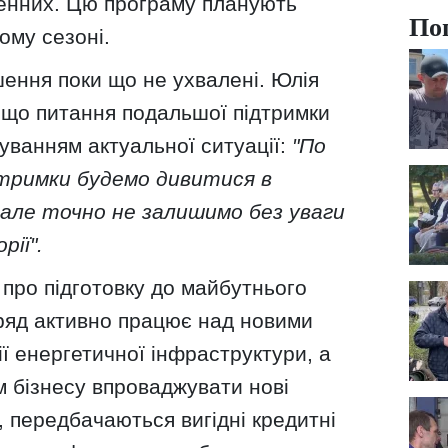
енних. Цю програму планують
По
ому сезоні.
шення поки що не ухвалені. Юлія
 що питання подальшої підтримки
уванням актуальної ситуації:
"По
дтримки будемо дивитися в
, але точно не залишимо без уваги
рії".
 про підготовку до майбутнього
ряд активно працює над новими
ї енергетичної інфраструктури, а
 бізнесу впроваджувати нові
, передбачаються вигідні кредитні