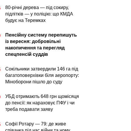
80-річні дерева — під сокиру,
5
підлітків — у поліцію: що КМДА
будує на Теремках
Пенсійну систему перепишуть
0
із вересня: добровільні
накопичення та перегляд
спецпенсій суддів
Сокільники затвердили 146 га під
5
багатоповерхівки біля аеропорту:
Міноборони пішло до суду
УБД отримають 648 грн щомісяця
0
до пенсії: як нараховує ПФУ і чи
треба подавати заяву
Софії Ротару — 79: де живе
5
співачка під час війни та чому