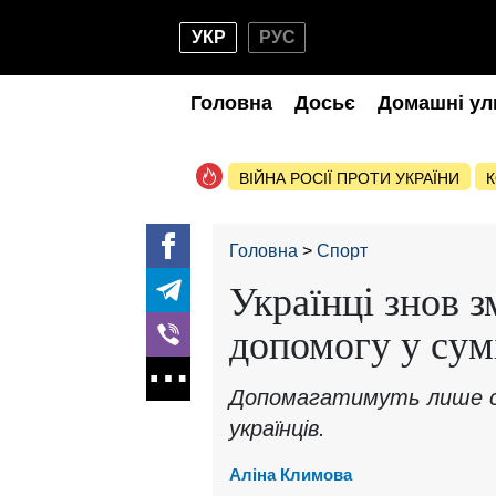
УКР
РУС
Головна
Досьє
Домашні ул
ВІЙНА РОСІЇ ПРОТИ УКРАЇНИ
К
Головна
Спорт
Українці знов 
допомогу у сум
Допомагатимуть лише с
українців.
Аліна Климова