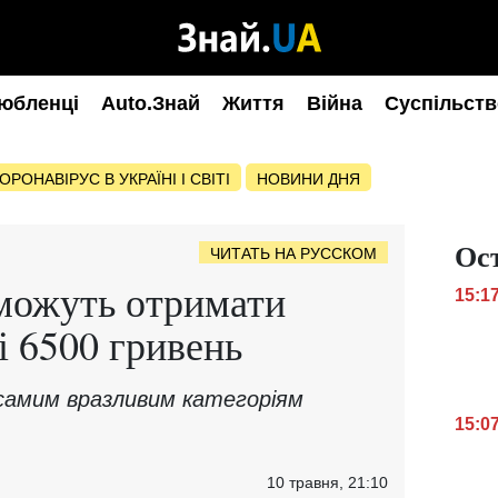
юбленці
Auto.Знай
Життя
Війна
Суспільств
ОРОНАВІРУС В УКРАЇНІ І СВІТІ
НОВИНИ ДНЯ
Ос
ЧИТАТЬ НА РУССКОМ
зможуть отримати
15:1
і 6500 гривень
амим вразливим категоріям
15:0
10 травня, 21:10