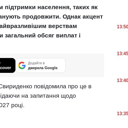
 підтримки населення, таких як
анують продовжити. Однак акцент
найвразливішим верствам
13:5
и загальний обсяг виплат і
13:4
у
Додайте в
cover
джерела Google
13:4
Свириденко повідомила про це в
відаючи на запитання щодо
027 році.
13:3