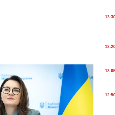
13:3
13:2
13:0
12:5