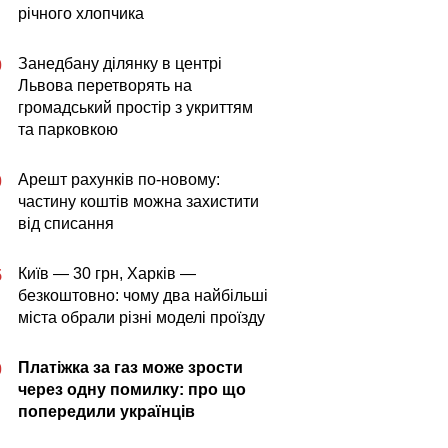
річного хлопчика
Занедбану ділянку в центрі
0
Львова перетворять на
громадський простір з укриттям
та парковкою
Арешт рахунків по-новому:
0
частину коштів можна захистити
від списання
Київ — 30 грн, Харків —
5
безкоштовно: чому два найбільші
міста обрали різні моделі проїзду
Платіжка за газ може зрости
0
через одну помилку: про що
попередили українців