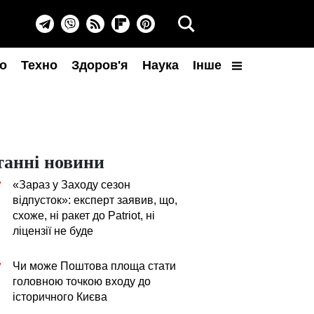
о
Техно
Здоров'я
Наука
Інше
танні новини
«Зараз у Заходу сезон
7
відпусток»: експерт заявив, що,
схоже, ні ракет до Patriot, ні
ліцензії не буде
Чи може Поштова площа стати
7
головною точкою входу до
історичного Києва