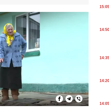
15:0
14:5
14:3
14:2
14:0