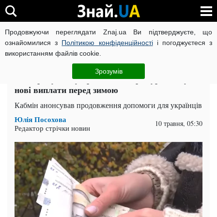
Продовжуючи переглядати Znaj.ua Ви підтверджуєте, що
ВІЙНА РОСІЇ ПРОТИ УКРАЇНИ
КОРОНАВІРУС В УКРАЇНІ І
ознайомилися з
Політикою конфіденційності
і погоджуєтеся з
використанням файлів cookie.
Головна
Спорт
ЧИТАТЬ НА РУССКОМ
Зрозумів
На картку знову прийде 6500 грн: уряд готує
нові виплати перед зимою
Кабмін анонсував продовження допомоги для українців
Юлія Посохова
10 травня, 05:30
Редактор стрічки новин