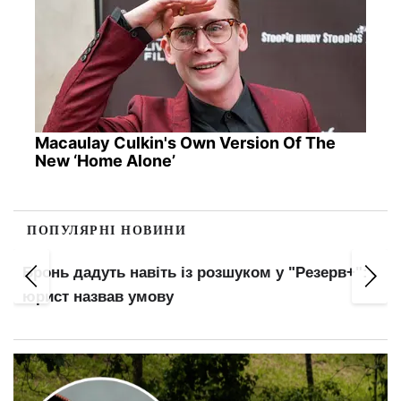
Macaulay Culkin's Own Version Of The
New ‘Home Alone’
ПОПУЛЯРНІ НОВИНИ
"ПриватБанк" скасовує пільги: комісія зросте з
вересня