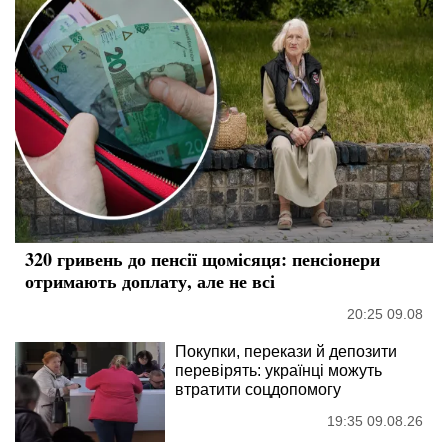
320 гривень до пенсії щомісяця: пенсіонери
отримають доплату, але не всі
20:25 09.08
Покупки, перекази й депозити
перевірять: українці можуть
втратити соцдопомогу
19:35 09.08.26