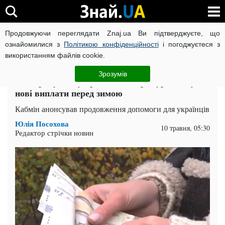
Продовжуючи переглядати Znaj.ua Ви підтверджуєте, що
ВІЙНА РОСІЇ ПРОТИ УКРАЇНИ
КОРОНАВІРУС В УКРАЇНІ І
ознайомилися з
Політикою конфіденційності
і погоджуєтеся з
використанням файлів cookie.
Головна
Спорт
ЧИТАТЬ НА РУССКОМ
Зрозумів
На картку знову прийде 6500 грн: уряд готує
нові виплати перед зимою
Кабмін анонсував продовження допомоги для українців
Юлія Посохова
10 травня, 05:30
Редактор стрічки новин