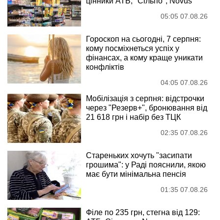
цінники АТБ, "Сільпо", Novus
05:05 07.08.26
Гороскоп на сьогодні, 7 серпня:
кому посміхнеться успіх у
фінансах, а кому краще уникати
конфліктів
04:05 07.08.26
Мобілізація з серпня: відстрочки
через "Резерв+", бронювання від
21 618 грн і набір без ТЦК
02:35 07.08.26
Стареньких хочуть "засипати
грошима": у Раді пояснили, якою
має бути мінімальна пенсія
01:35 07.08.26
Філе по 235 грн, стегна від 129: