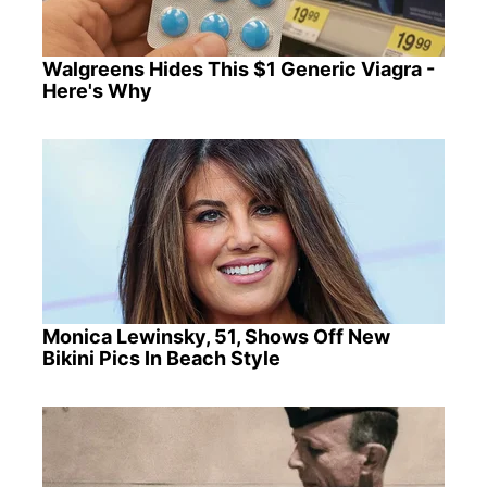
Walgreens Hides This $1 Generic Viagra -
Here's Why
Monica Lewinsky, 51, Shows Off New
Bikini Pics In Beach Style