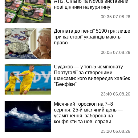
АТБ, Сільпо та Novus виставили
нові цінники на курятину
00:35 07.08.26
Доплата до пенсії 5190 грн: лише
три категорії українців мають
право
00:05 07.08.26
Судаков — у топ-5 чемпіонату
Португалії за створеними
шансами: кого випередив хавбек
"Бенфіки"
23:40 06.08.26
Місячний гороскоп на 7–8
серпня: 25-й місячний день —
усамітнення, заборона на
конфлікти та нові справи
23:20 06.08.26