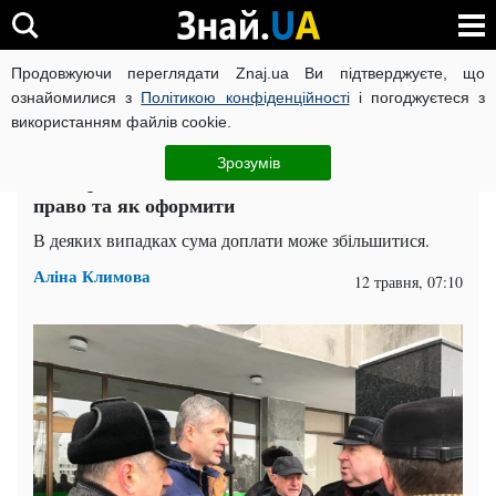
Продовжуючи переглядати Znaj.ua Ви підтверджуєте, що
ВІЙНА РОСІЇ ПРОТИ УКРАЇНИ
КОРОНАВІРУС В УКРАЇНІ І
ознайомилися з
Політикою конфіденційності
і погоджуєтеся з
використанням файлів cookie.
Головна
Спорт
ЧИТАТЬ НА РУССКОМ
Зрозумів
1297 гривень доплати до пенсії: хто має на це
право та як оформити
В деяких випадках сума доплати може збільшитися.
Аліна Климова
12 травня, 07:10