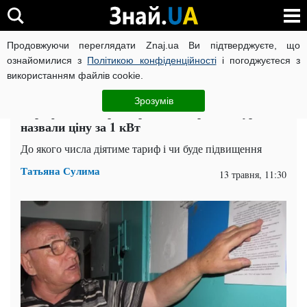
Продовжуючи переглядати Znaj.ua Ви підтверджуєте, що
ВІЙНА РОСІЇ ПРОТИ УКРАЇНИ
КОРОНАВІРУС В УКРАЇНІ І
ознайомилися з
Політикою конфіденційності
і погоджуєтеся з
використанням файлів cookie.
Головна
Спорт
ЧИТАТЬ НА РУССКОМ
Зрозумів
Тариф на електроенергію з 1 червня: в уряді
назвали ціну за 1 кВт
До якого числа діятиме тариф і чи буде підвищення
Татьяна Сулима
13 травня, 11:30