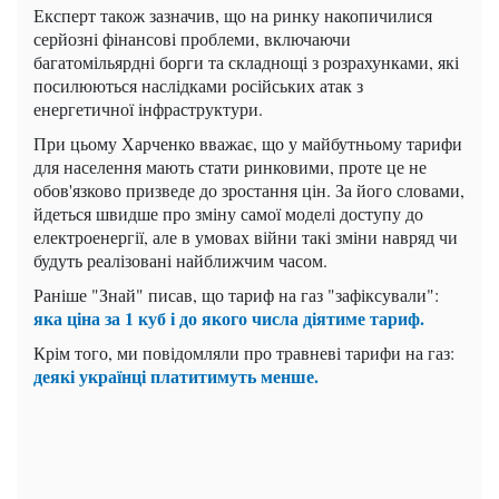
Експерт також зазначив, що на ринку накопичилися
серйозні фінансові проблеми, включаючи
багатомільярдні борги та складнощі з розрахунками, які
посилюються наслідками російських атак з
енергетичної інфраструктури.
При цьому Харченко вважає, що у майбутньому тарифи
для населення мають стати ринковими, проте це не
обов'язково призведе до зростання цін. За його словами,
йдеться швидше про зміну самої моделі доступу до
електроенергії, але в умовах війни такі зміни навряд чи
будуть реалізовані найближчим часом.
Раніше "Знай" писав, що тариф на газ "зафіксували":
яка ціна за 1 куб і до якого числа діятиме тариф.
Крім того, ми повідомляли про травневі тарифи на газ:
деякі українці платитимуть менше.