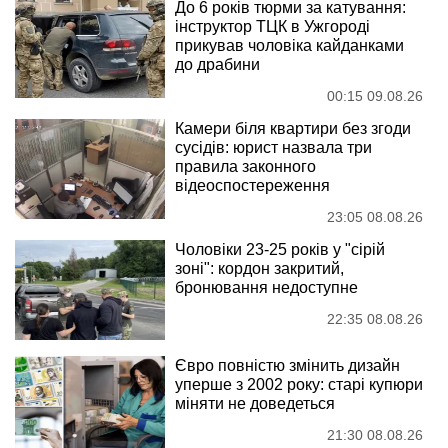
До 6 років тюрми за катування:
інструктор ТЦК в Ужгороді
прикував чоловіка кайданками
до драбини
00:15 09.08.26
Камери біля квартири без згоди
сусідів: юрист назвала три
правила законного
відеоспостереження
23:05 08.08.26
Чоловіки 23-25 років у "сірій
зоні": кордон закритий,
бронювання недоступне
22:35 08.08.26
Євро повністю змінить дизайн
уперше з 2002 року: старі купюри
міняти не доведеться
21:30 08.08.26