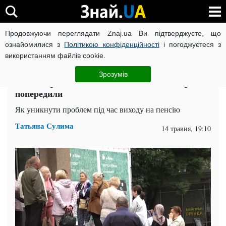
Продовжуючи переглядати Znaj.ua Ви підтверджуєте, що
ВІЙНА РОСІЇ ПРОТИ УКРАЇНИ
КОРОНАВІРУС В УКРАЇНІ І
ознайомилися з
Політикою конфіденційності
і погоджуєтеся з
використанням файлів cookie.
Головна
Спорт
ЧИТАТЬ НА РУССКОМ
Зрозумів
Як не втратити пенсійний стаж: пенсіонерів
попередили
Як уникнути проблем під час виходу на пенсію
Татьяна Сулима
14 травня, 19:10