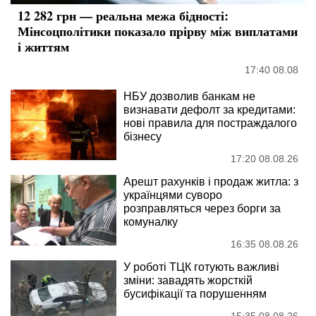
12 282 грн — реальна межа бідності:
Мінсоцполітики показало прірву між виплатами
і життям
17:40 08.08
НБУ дозволив банкам не
визнавати дефолт за кредитами:
нові правила для постраждалого
бізнесу
17:20 08.08.26
Арешт рахунків і продаж житла: з
українцями суворо
розправляться через борги за
комуналку
16:35 08.08.26
У роботі ТЦК готують важливі
зміни: завадять жорсткій
бусифікації та порушенням
15:35 08.08.26