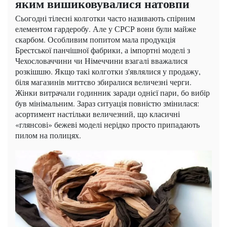
яким вишиковувалися натовпи
Сьогодні тілесні колготки часто називають спірним
елементом гардеробу. Але у СРСР вони були майже
скарбом. Особливим попитом мала продукція
Брестської панчішної фабрики, а імпортні моделі з
Чехословаччини чи Німеччини взагалі вважалися
розкішшю. Якщо такі колготки з'являлися у продажу,
біля магазинів миттєво збиралися величезні черги.
Жінки витрачали годинник заради однієї пари, бо вибір
був мінімальним. Зараз ситуація повністю змінилася:
асортимент настільки величезний, що класичні
«глянсові» бежеві моделі нерідко просто припадають
пилом на полицях.