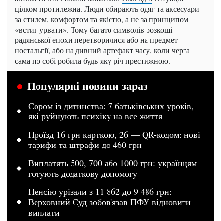
цілком протилежна. Люди обирають одяг та аксесуари
за стилем, комфортом та якістю, а не за принципом
«встиг урвати». Тому багато символів розкоші
радянської епохи перетворилися або на предмет
ностальгії, або на дивний артефакт часу, коли черга
сама по собі робила будь-яку річ престижною.
Популярні новини зараз
Сором із дитинства: 7 батьківських уроків,
які руйнують психіку на все життя
Проїзд 16 грн карткою, 26 — QR-кодом: нові
тарифи та штрафи до 460 грн
Виплатять 500, 700 або 1000 грн: українцям
готують додаткову допомогу
Пенсію урізали з 11 862 до 9 486 грн:
Верховний Суд зобов'язав ПФУ відновити
виплати