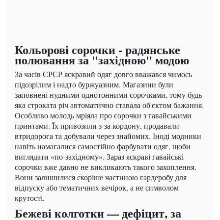
Кольорові сорочки - радянське
полювання за "західною" модою
За часів СРСР яскравий одяг довго вважався чимось
підозрілим і надто буржуазним. Магазини були
заповнені нудними однотонними сорочками, тому будь-
яка строката річ автоматично ставала об'єктом бажання.
Особливо молодь мріяла про сорочки з гавайськими
принтами. Їх привозили з-за кордону, продавали
втридорога та добували через знайомих. Іноді модники
навіть намагалися самостійно фарбувати одяг, щоби
виглядати «по-західному». Зараз яскраві гавайські
сорочки вже давно не викликають такого захоплення.
Вони залишилися скоріше частиною гардеробу для
відпуску або тематичних вечірок, а не символом
крутості.
Бежеві колготки — дефіцит, за