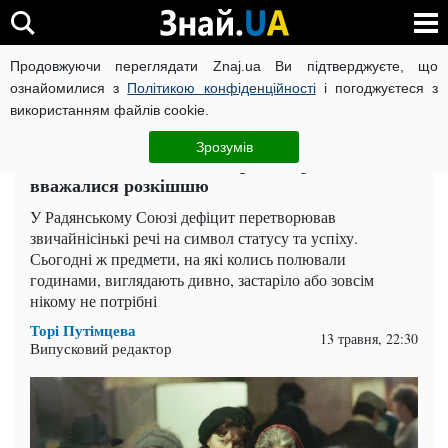
Продовжуючи переглядати Znaj.ua Ви підтверджуєте, що
ВІЙНА РОСІЇ ПРОТИ УКРАЇНИ
КОРОНАВІРУС В УКРАЇНІ І
ознайомилися з
Політикою конфіденційності
і погоджуєтеся з
використанням файлів cookie.
Головна
Спорт
ЧИТАТЬ НА РУССКОМ
Зрозумів
У СРСР за це билися в чергах: 4 речі, які
вважалися розкішшю
У Радянському Союзі дефіцит перетворював
звичайнісінькі речі на символ статусу та успіху.
Сьогодні ж предмети, на які колись полювали
годинами, виглядають дивно, застаріло або зовсім
нікому не потрібні
Торі Путімцева
13 травня, 22:30
Випусковий редактор