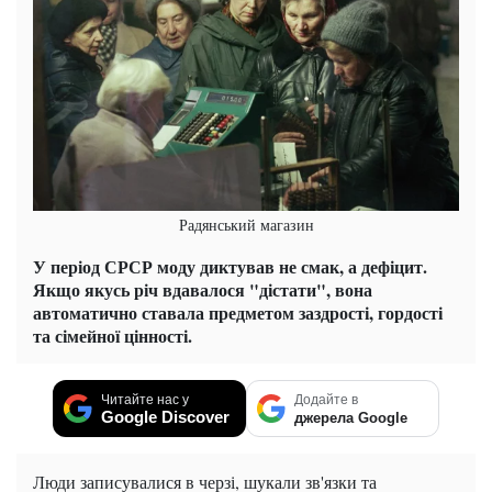
Радянський магазин
У період СРСР моду диктував не смак, а дефіцит.
Якщо якусь річ вдавалося "дістати", вона
автоматично ставала предметом заздрості, гордості
та сімейної цінності.
Читайте нас у
Додайте в
Google Discover
джерела Google
Люди записувалися в черзі, шукали зв'язки та