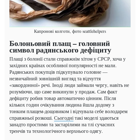
Капронові колготи, фото seattlehelpers
Болоньовий плащ – головний
символ радянського дефіциту
Плащі з болонії стали справжнім хітом у СРСР, хоча у
західних країнах особливої ​​популярності не мали.
Радянських покупців підкупувало головне —
незвичайний зовнішній вигляд та відчуття
«закордонної» речі. Іноді люди займали чергу, навіть не
розуміючи, що саме викинули у продаж. Сам факт
дефіциту робив товар автоматично цінним. Після
кількох годин очікування людина йшла додому з
тонким плащем-дощовиком і відчувала себе володарем
справжньої розкоші.
Сьогодні
такі моделі здаються
занадто простими та застарілими на тлі сучасних
тренчів та технологічного верхнього одягу.