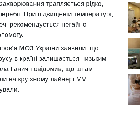
 захворювання трапляється рідко,
еребіг. При підвищеній температурі,
сечі рекомендується негайно
опомогу.
оров’я МОЗ України заявили, що
усу в країні залишається низьким.
ла Ганич повідомив, що штам
или на круїзному лайнері MV
сували.