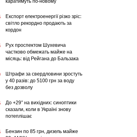
каратимуть по-новому
Експорт електроенергії різко зріс:
5
світло рекордно продають за
кордон
Рух проспектом Шухевича
5
частково обмежать майже на
місяць: від Рейгана до Бальзака
Штрафи за свердловини зростуть
0
у 40 разів: до 5100 грн за воду
без дозволу
До +29° на вихідних: синоптики
5
сказали, коли в Україні знову
потеплішає
Бензин по 85 грн, дизель майже
5