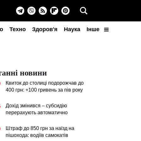
о
Техно
Здоров'я
Наука
Інше
танні новини
Квиток до столиці подорожчав до
0
400 грн: +100 гривень за пів року
Дохід змінився – субсидію
5
перерахують автоматично
Штраф до 850 грн за наїзд на
0
пішохода: водіїв самокатів