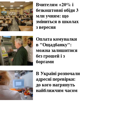
Вчителям +20% і
безкоштовні обіди 3
млн учням: що
зміниться в школах
з вересня
Оплата комуналки
в "Ощадбанку":
можна залишитися
без грошей і з
боргами
В Україні розпочали
адресні перевірки:
до кого нагрянуть
найближчим часом