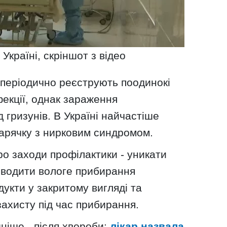
Україні, скріншот з відео
і періодично реєструють поодинокі
фекції, однак зараження
 гризунів. В Україні найчастіше
гарячку з нирковим синдромом.
ро заходи профілактики - уникати
роводити вологе прибирання
дукти у закритому вигляді та
ахисту під час прибирання.
ніше - після хвороби:
лікар назвала