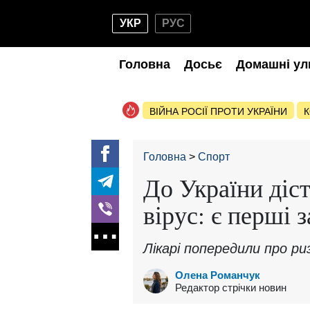
УКР
РУС
Головна
Досьє
Домашні ул
ВІЙНА РОСІЇ ПРОТИ УКРАЇНИ
К
Головна
Спорт
До України діс
вірус: є перші 
Лікарі попередили про р
Олена Романчук
Редактор стрічки новин