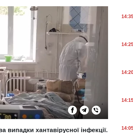
14:3
14:2
14:2
14:1
14:0
ва випадки хантавірусної інфекції.