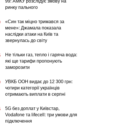
99: АМКУ розслідує змову на
ринку пального
«Син так міцно тримався за
0
мене»: Джамала показала
наслідки атаки на Київ та
звернулась до світу
Не тільки газ, тепло і гаряча вода:
5
які ще тарифи пропонують
заморозити
УВКБ ООН видає до 12 300 грн:
0
чотири категорії українців
отримають виплати в серпні
5G без доплат у Київстар,
5
Vodafone та lifecell: три умови для
підключення