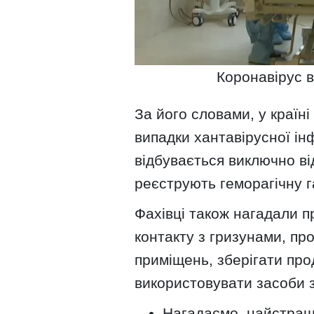
Коронавірус в 
За його словами, у країн
випадки хантавірусної ін
відбувається виключно від
реєструють геморагічну 
Фахівці також нагадали п
контакту з гризунами, п
приміщень, зберігати про
використовувати засоби з
Нагадаємо, найстраш