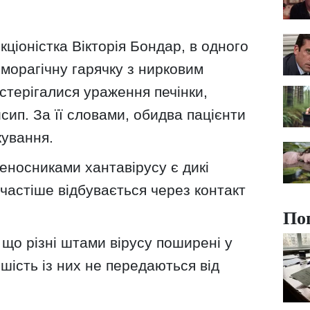
кціоністка Вікторія Бондар, в одного
еморагічну гарячку з нирковим
стерігалися ураження печінки,
сип. За її словами, обидва пацієнти
кування.
еносниками хантавірусу є дикі
частіше відбувається через контакт
По
 що різні штами вірусу поширені у
льшість із них не передаються від