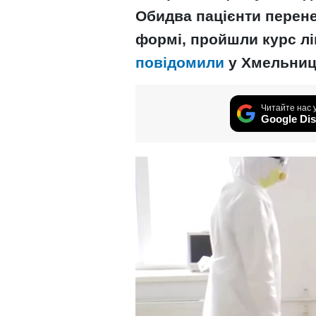
Обидва пацієнти перен
формі, пройшли курс лі
повідомили
у Хмельниць
Читайте нас 
Google Dis