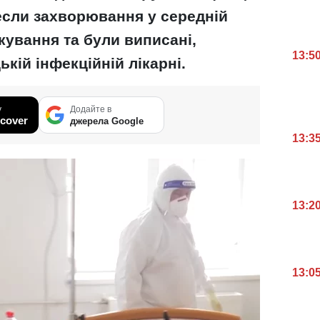
если захворювання у середній
кування та були виписані,
13:5
кій інфекційній лікарні.
у
Додайте в
cover
джерела Google
13:3
13:2
13:0