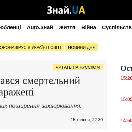
юбленці
Auto.Знай
Життя
Війна
Суспільств
ОРОНАВІРУС В УКРАЇНІ І СВІТІ
НОВИНИ ДНЯ
Ос
ЧИТАТЬ НА РУССКОМ
тався смертельний
15:2
заражені
15:0
изик поширення захворювання.
15 травня, 22:30
14:5