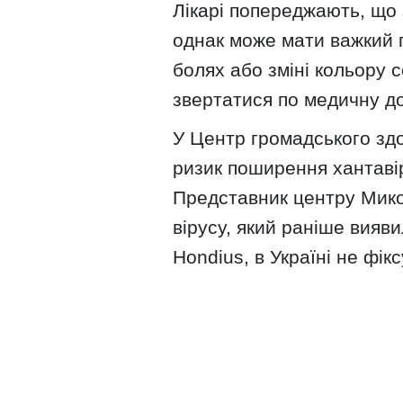
Лікарі попереджають, що
однак може мати важкий п
болях або зміні кольору 
звертатися по медичну д
У Центр громадського зд
ризик поширення хантавір
Представник центру Мико
вірусу, який раніше вияв
Hondius, в Україні не фік