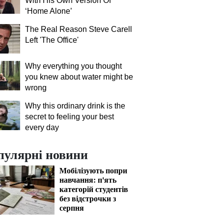
With His Own Version Of
‘Home Alone’
The Real Reason Steve Carell
Left 'The Office'
Why everything you thought
you knew about water might be
wrong
Why this ordinary drink is the
secret to feeling your best
every day
пулярні новини
Мобілізують попри
навчання: п'ять
категорій студентів
без відстрочки з
серпня