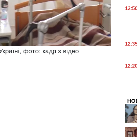
12:5
12:3
країні, фото: кадр з відео
12:2
НО