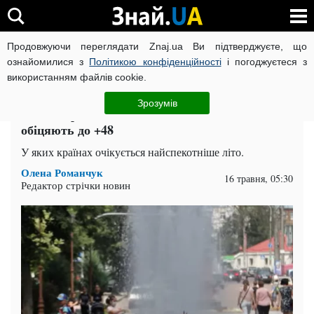
Продовжуючи переглядати Znaj.ua Ви підтверджуєте, що
ВІЙНА РОСІЇ ПРОТИ УКРАЇНИ
КОРОНАВІРУС В УКРАЇНІ І
ознайомилися з
Політикою конфіденційності
і погоджуєтеся з
використанням файлів cookie.
Головна
Спорт
ЧИТАТЬ НА РУССКОМ
Зрозумів
Світ накриє пекельна спека: синоптики
обіцяють до +48
У яких країнах очікується найспекотніше літо.
Олена Романчук
16 травня, 05:30
Редактор стрічки новин