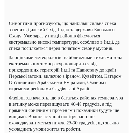
Синоптики прогнозують, що найбільш сильна спека
зачепить Далекий Схід, Індію та держави Близького
Сходу. Уже зараз у низці районів фіксуються
екстремально високі температури, особливо в Індії, де
спека посилюється перед початком сезону мусонів.
За оцінками метеорологів, найближчими тижнями зона
екстремальних температур пошириться від
прикордонних територій Індії та Пакистану до країн
Перської затоки, включно з Іраном, Кувейтом, Катаром,
Об'єднаними Арабськими Еміратами, Оманом і
окремими регіонами Саудівської Аравії.
Фахівці зазначають, що в багатьох районах температура
в затінку може перевищувати 40-48 градусів, а під
прямими сонячними променями показники будуть ще
вищими. Водночас уночі повітря часто не
охолоджуватиметься нижче 25-30 градусів, що значно
ускладнить умови життя та роботи.