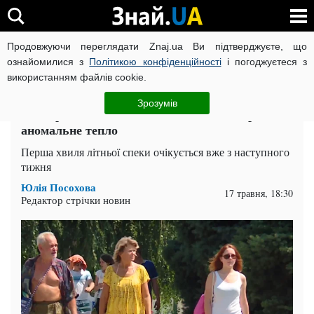
Продовжуючи переглядати Znaj.ua Ви підтверджуєте, що
ВІЙНА РОСІЇ ПРОТИ УКРАЇНИ
КОРОНАВІРУС В УКРАЇНІ І
ознайомилися з
Політикою конфіденційності
і погоджуєтеся з
використанням файлів cookie.
Головна
Спорт
ЧИТАТЬ НА РУССКОМ
Зрозумів
Розжарить до +30 і вище: після дощів прийде
аномальне тепло
Перша хвиля літньої спеки очікується вже з наступного
тижня
Юлія Посохова
17 травня, 18:30
Редактор стрічки новин