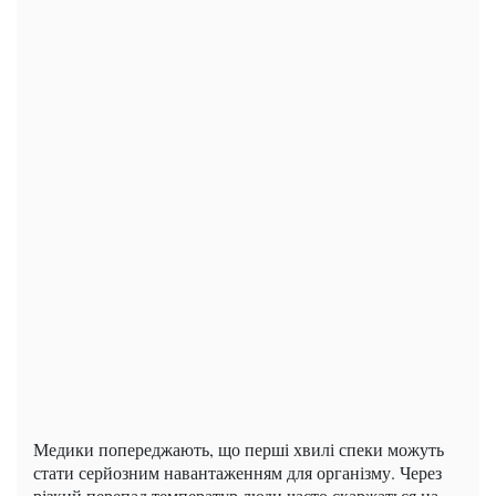
Медики попереджають, що перші хвилі спеки можуть
стати серйозним навантаженням для організму. Через
різкий перепад температур люди часто скаржаться на