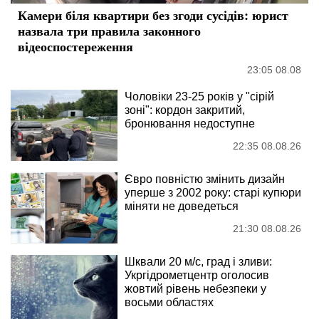
Камери біля квартири без згоди сусідів: юрист
назвала три правила законного
відеоспостереження
23:05 08.08
Чоловіки 23-25 років у "сірій
зоні": кордон закритий,
бронювання недоступне
22:35 08.08.26
Євро повністю змінить дизайн
уперше з 2002 року: старі купюри
міняти не доведеться
21:30 08.08.26
Шквали 20 м/с, град і зливи:
Укргідрометцентр оголосив
жовтий рівень небезпеки у
восьми областях