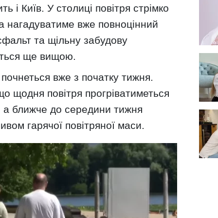
ь і Київ. У столиці повітря стрімко
ка нагадуватиме вже повноцінний
сфальт та щільну забудову
еться ще вищою.
почнеться вже з початку тижня.
що щодня повітря прогріватиметься
е, а ближче до середини тижня
ливом гарячої повітряної маси.