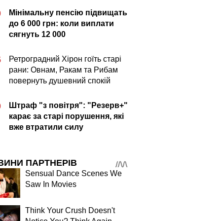
Мінімальну пенсію підвищать
0
до 6 000 грн: коли виплати
сягнуть 12 000
Ретроградний Хірон гоїть старі
5
рани: Овнам, Ракам та Рибам
повернуть душевний спокій
Штраф "з повітря": "Резерв+"
0
карає за старі порушення, які
вже втратили силу
ВИНИ ПАРТНЕРІВ
Sensual Dance Scenes We
Saw In Movies
Think Your Crush Doesn't