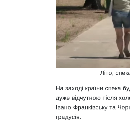
Літо, спек
На заході країни спека б
дуже відчутною після хол
Івано-Франківську та Чер
градусів.