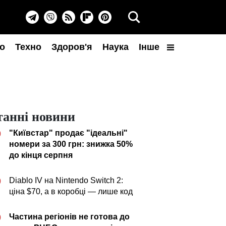
о
Техно
Здоров'я
Наука
Інше
танні новини
"Київстар" продає "ідеальні"
0
номери за 300 грн: знижка 50%
до кінця серпня
Diablo IV на Nintendo Switch 2:
0
ціна $70, а в коробці — лише код
Частина регіонів не готова до
0