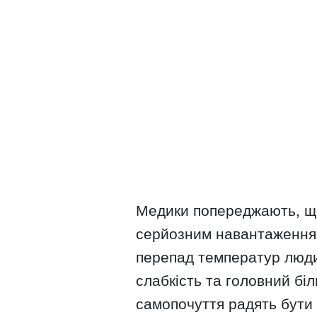
Медики попереджають, що
серйозним навантаженням
перепад температур люди
слабкість та головний бі
самопочуття радять бути 