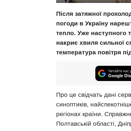
Після затяжної прохолод
погоди в Україну нареш
тепло. Уже наступного т
накриє хвиля сильної с
температура повітря під
Читайте нас 
Google Dis
Про це свідчать дані сер
синоптиків, найспекотніш
регіонах країни. Справжн
Полтавській області, Дніп