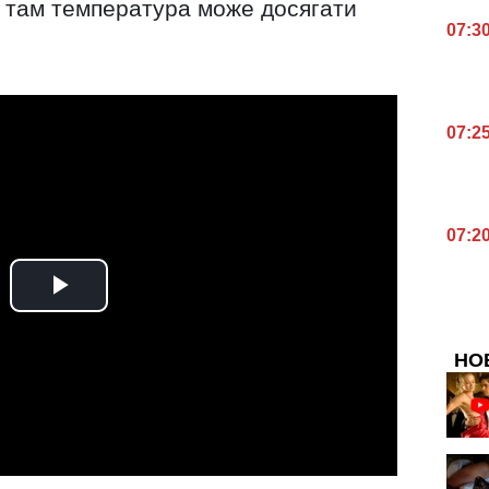
е там температура може досягати
07:3
07:2
07:2
НО