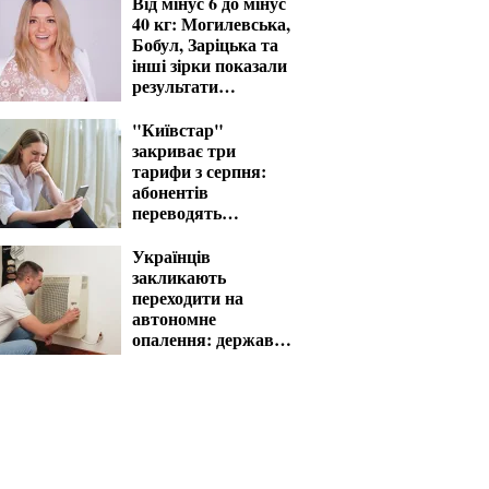
Від мінус 6 до мінус
40 кг: Могилевська,
Бобул, Заріцька та
інші зірки показали
результати
схуднення
"Київстар"
закриває три
тарифи з серпня:
абонентів
переводять
автоматично
Українців
закликають
переходити на
автономне
опалення: держава
компенсує витрати