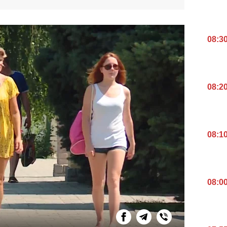
08:3
08:2
08:1
08:0