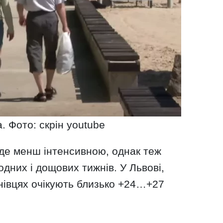
а. Фото: скрін youtube
уде менш інтенсивною, однак теж
одних і дощових тижнів. У Львові,
нівцях очікують близько +24…+27