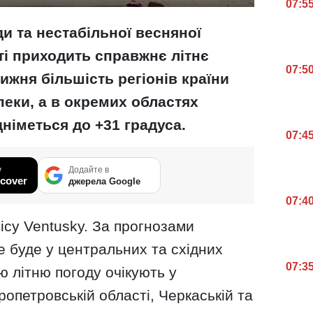
07:5
и та нестабільної весняної
ті приходить справжнє літнє
07:5
ижня більшість регіонів країни
пеки, а в окремих областях
німеться до +31 градуса.
07:4
у
Додайте в
cover
джерела Google
07:4
вісу Ventusky. За прогнозами
е буде у центральних та східних
07:3
ю літню погоду очікують у
ропетровській області, Черкаській та