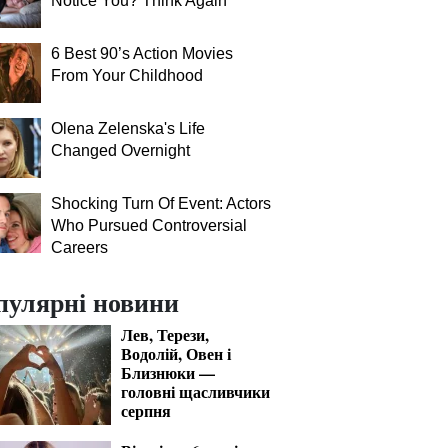
Notice You? Think Again
6 Best 90’s Action Movies
From Your Childhood
Olena Zelenska's Life
Changed Overnight
Shocking Turn Of Event: Actors
Who Pursued Controversial
Careers
пулярні новини
Лев, Терези,
Водолій, Овен і
Близнюки —
головні щасливчики
серпня