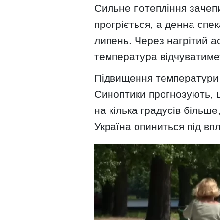
Сильне потепління зачепит
прогріється, а денна спе
липень. Через нагрітий а
температура відчуватим
Підвищення температури 
Синоптики прогнозують, 
на кілька градусів більш
Україна опиниться під вп