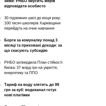
зими: РНБО змусить мерів
відповідати особисто
30 підземних шкіл до кінця року:
0
100 тисяч школярів Харківщини
перейдуть на очне навчання
Борги за комуналку понад 3
0
місяці та приховані доходи: за
що скасують субсидію
РНБО затвердила План стійкості
0
Києва: 37 млрд грн на укриття,
енергетику та ППО
Тариф на воду злетить до 99
0
грн за куб: водоканал готує
нові платіжки