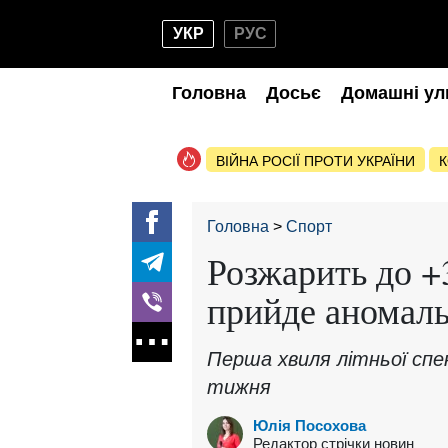
УКР
РУС
Головна
Досьє
Домашні ул
ВІЙНА РОСІЇ ПРОТИ УКРАЇНИ
К
Головна
Спорт
Розжарить до +3
прийде аномаль
Перша хвиля літньої спе
тижня
Юлія Посохова
Редактор стрічки новин