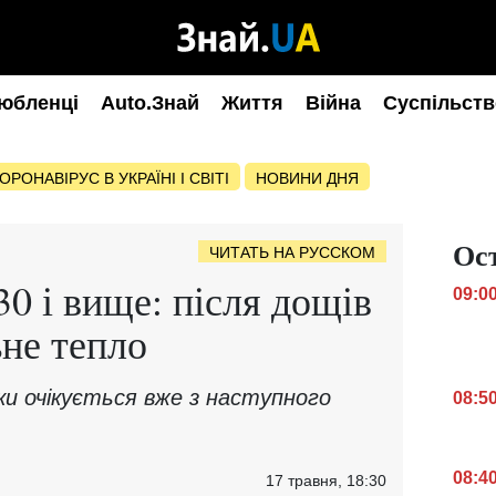
юбленці
Auto.Знай
Життя
Війна
Суспільств
ОРОНАВІРУС В УКРАЇНІ І СВІТІ
НОВИНИ ДНЯ
Ос
ЧИТАТЬ НА РУССКОМ
0 і вище: після дощів
09:0
не тепло
ки очікується вже з наступного
08:5
08:4
17 травня, 18:30