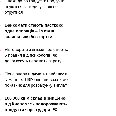
Спека до 38 градусів: продукти
5
псуються за годину — як не
отруїтися
Банкомати стають пасткою:
0
одна операція – і можна
залишитися без картки
Як говорити з дітьми про смерть:
5
5 правил від психологів, які
допоможуть пережити втрату
Пенсіонери відчують прибавку в
0
гаманцях: ПФУ оновив важливий
показник для розрахунку виплат
100 000 кв.м складів знищено
5
під Києвом: як подорожчають
продукти через удари РФ