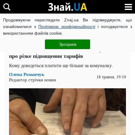
Продовжуючи переглядати Znaj.ua Ви підтверджуєте, що
ВІЙНА РОСІЇ ПРОТИ УКРАЇНИ
КОРОНАВІРУС В УКРАЇНІ І
ознайомилися з
Політикою конфіденційності
і погоджуєтеся з
використанням файлів cookie.
Головна
Спорт
ЧИТАТЬ НА РУССКОМ
Зрозумів
Платіжки збільшаться на 80%: попередили
про різке підвищення тарифів
Кому доведеться платити ще більше за комуналку.
Олена Романчук
18 травня, 19:10
Редактор стрічки новин