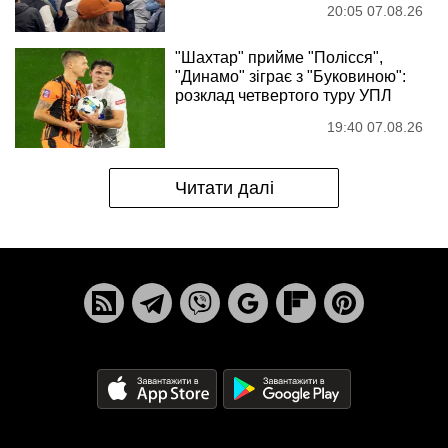
20:05 07.08.26
"Шахтар" прийме "Полісся",
"Динамо" зіграє з "Буковиною":
розклад четвертого туру УПЛ
19:40 07.08.26
Читати далі