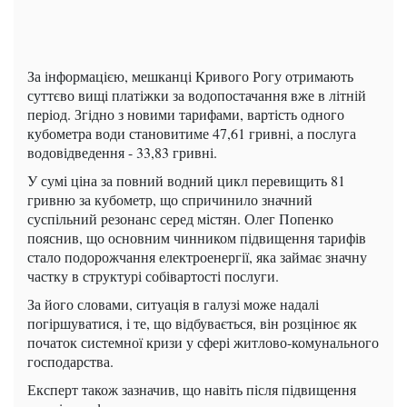
За інформацією, мешканці Кривого Рогу отримають
суттєво вищі платіжки за водопостачання вже в літній
період. Згідно з новими тарифами, вартість одного
кубометра води становитиме 47,61 гривні, а послуга
водовідведення - 33,83 гривні.
У сумі ціна за повний водний цикл перевищить 81
гривню за кубометр, що спричинило значний
суспільний резонанс серед містян. Олег Попенко
пояснив, що основним чинником підвищення тарифів
стало подорожчання електроенергії, яка займає значну
частку в структурі собівартості послуги.
За його словами, ситуація в галузі може надалі
погіршуватися, і те, що відбувається, він розцінює як
початок системної кризи у сфері житлово-комунального
господарства.
Експерт також зазначив, що навіть після підвищення