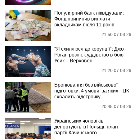
Популярний банк ліквідували:
Фонд припинив виплати
вкладникам після 11 років
21:50 07.08.26
"Я схиляюся до корупції": Джо
Роган розніс суддівство в бою
Усик – Верховен
21:20 07.08.26
Бронювання без військової
підготовки: 4 умови, за яких ТЦК
схвалить відстрочку
20:45 07.08.26
Українських чоловіків
депортують із Польщі: план
партії Качинського