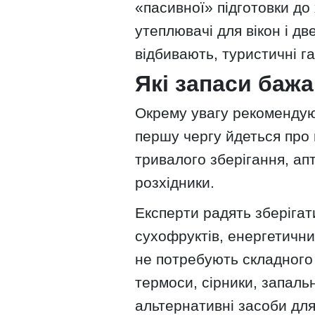
«пасивної» підготовки до
утеплювачі для вікон і д
відбивають, туристичні газ
Які запаси бажа
Окрему увагу рекомендую
першу чергу йдеться про 
тривалого зберігання, апт
розхідники.
Експерти радять зберігати
сухофруктів, енергетичних
не потребують складного
термоси, сірники, запальн
альтернативні засоби для 