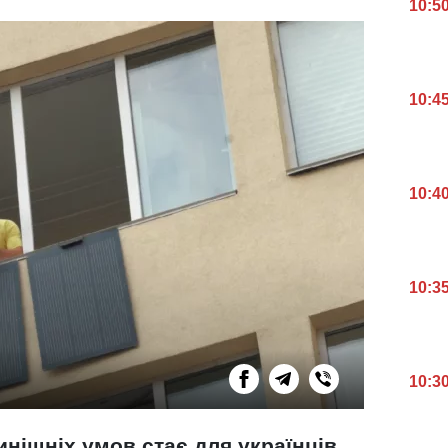
10:5
10:4
10:4
10:3
10:3
инішніх умов стає для українців