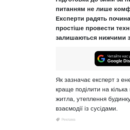
питанням не лише комфо
Експерти радять починат
простіше провести техні
залишаються нижчими за
Читайте нас 
Google Dis
Як зазначає експерт з ен
краще поділити на кілька
житла, утеплення будинку
взаємодії із сусідами.