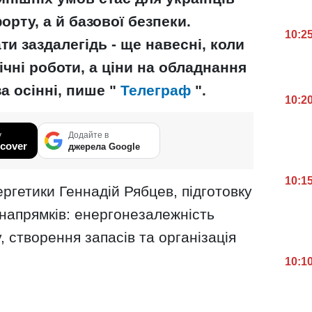
рту, а й базової безпеки.
10:2
и заздалегідь - ще навесні, коли
чні роботи, а ціни на обладнання
 осінні, пише "
Телеграф
".
10:2
у
Додайте в
cover
джерела Google
10:1
ергетики Геннадій Рябцев, підготовку
 напрямків: енергонезалежність
, створення запасів та організація
10:1