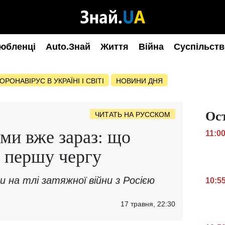
юбленці
Auto.Знай
Життя
Війна
Суспільств
ОРОНАВІРУС В УКРАЇНІ І СВІТІ
НОВИНИ ДНЯ
Ос
ЧИТАТЬ НА РУССКОМ
ими вже зараз: що
11:0
в першу чергу
 на тлі затяжної війни з Росією
10:5
17 травня, 22:30