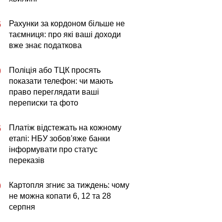
Рахунки за кордоном більше не
5
таємниця: про які ваші доходи
вже знає податкова
Поліція або ТЦК просять
0
показати телефон: чи мають
право переглядати ваші
переписки та фото
Платіж відстежать на кожному
5
етапі: НБУ зобов'яже банки
інформувати про статус
переказів
Картопля згниє за тиждень: чому
0
не можна копати 6, 12 та 28
серпня