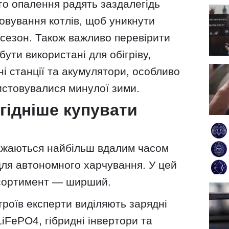
го опалення радять заздалегідь
овування котлів, щоб уникнути
сезон. Також важливо перевірити
бути використані для обігріву,
дні станції та акумулятори, особливо
истовувалися минулої зими.
гідніше купувати
важаються найбільш вдалим часом
для автономного харчування. У цей
асортимент — ширший.
роїв експерти виділяють зарядні
LiFePO4, гібридні інвертори та