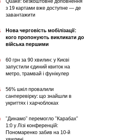
Quake: безкоштовне доповнення
0
з 19 картами вже доступне — де
завантажити
Нова черговість мобілізації:
5
кого пропонують викликати до
війська першими
60 грн за 90 хвилин: у Києві
0
запустили єдиний квиток на
метро, трамвай і фунікулер
56% шкіл провалили
5
санперевірку: що знайшли в
укриттях і харчоблоках
"Динамо" перемогло "Карабах"
0
1:0 у Лізі конференцій:
Пономаренко забив на 10-й
хвилині