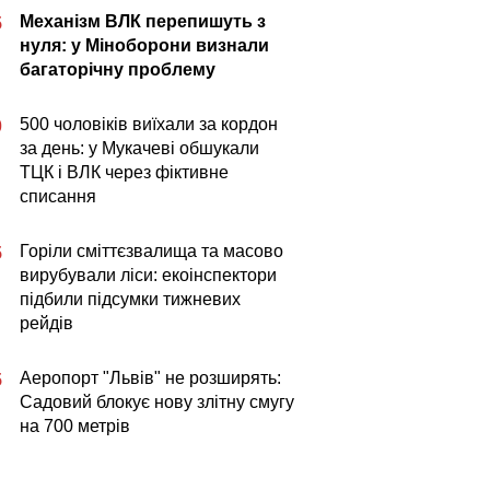
Механізм ВЛК перепишуть з
5
нуля: у Міноборони визнали
багаторічну проблему
500 чоловіків виїхали за кордон
0
за день: у Мукачеві обшукали
ТЦК і ВЛК через фіктивне
списання
Горіли сміттєзвалища та масово
5
вирубували ліси: екоінспектори
підбили підсумки тижневих
рейдів
Аеропорт "Львів" не розширять:
5
Садовий блокує нову злітну смугу
на 700 метрів