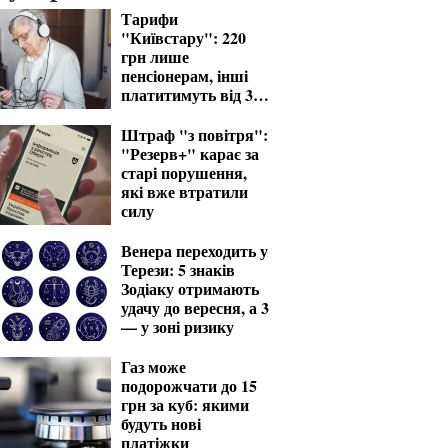
Тарифи
"Київстару": 220
грн лише
пенсіонерам, інші
платитимуть від 370
грн
Штраф "з повітря":
"Резерв+" карає за
старі порушення,
які вже втратили
силу
Венера переходить у
Терези: 5 знаків
Зодіаку отримають
удачу до вересня, а 3
— у зоні ризику
Газ може
подорожчати до 15
грн за куб: якими
будуть нові
платіжки