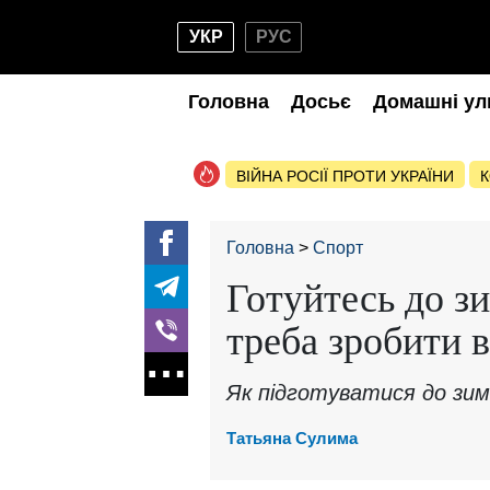
УКР
РУС
Головна
Досьє
Домашні ул
ВІЙНА РОСІЇ ПРОТИ УКРАЇНИ
К
Головна
Спорт
Готуйтесь до з
треба зробити 
Як підготуватися до зими
Татьяна Сулима