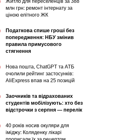
Житло для переселенців за 388
0
млн грн: ремонт інтернату за
ціною елітного ЖК
Податкова спише гроші без
0
попередження: НБУ змінив
правила примусового
стягнення
Нова пошта, ChatGPT та АТБ
0
очолили рейтинг застосунків:
AliExpress впав на 25 позицій
Заочників та відрахованих
0
студентів мобілізують: хто без
відстрочки з серпня — перелік
40 років носив окуляри для
0
іміджу: Коляденку лікарі
прописали їх за рецептом