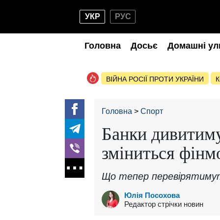
УКР
РУС
Головна
Досьє
Домашні ул
ВІЙНА РОСІЇ ПРОТИ УКРАЇНИ
К
Головна
Спорт
Банки дивитиму
зміниться фінм
Що тепер перевірятиму
Юлія Посохова
Редактор стрічки новин