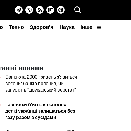
о
Техно
Здоров'я
Наука
Інше
танні новини
Банкнота 2000 гривень з'явиться
0
восени: банкір пояснив, чи
запустять "друкарський верстат"
Газовики б'ють на сполох:
0
деякі українці залишаться без
газу разом з сусідами