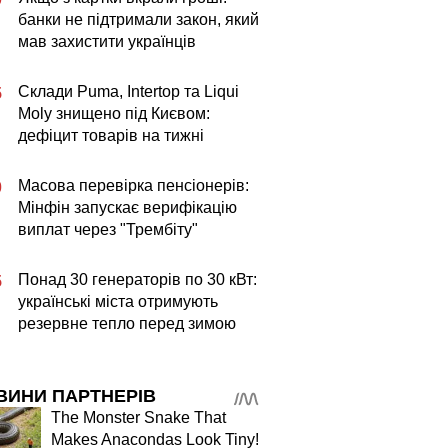
банки не підтримали закон, який
мав захистити українців
Склади Puma, Intertop та Liqui
5
Moly знищено під Києвом:
дефіцит товарів на тижні
Масова перевірка пенсіонерів:
0
Мінфін запускає верифікацію
виплат через "Трембіту"
Понад 30 генераторів по 30 кВт:
5
українські міста отримують
резервне тепло перед зимою
ВИНИ ПАРТНЕРІВ
The Monster Snake That
Makes Anacondas Look Tiny!