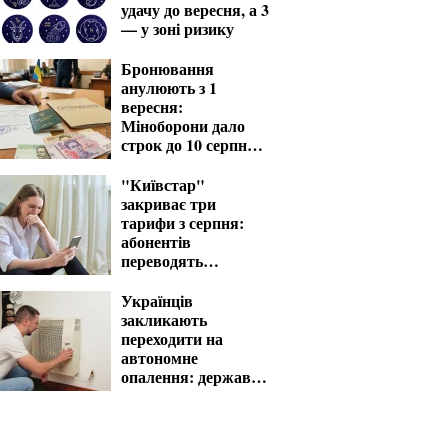
удачу до вересня, а 3
— у зоні ризику
Бронювання
анулюють з 1
вересня:
Міноборони дало
строк до 10 серпня
для критичних
підприємств
"Київстар"
закриває три
тарифи з серпня:
абонентів
переводять
автоматично
Українців
закликають
переходити на
автономне
опалення: держава
компенсує витрати