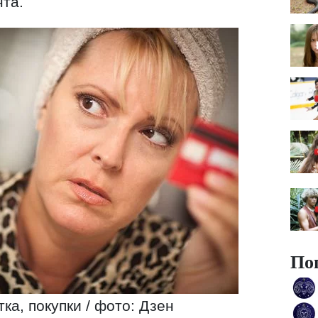
нта.
По
ка, покупки / фото: Дзен