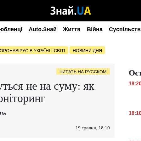
юбленці
Auto.Знай
Життя
Війна
Суспільств
ОРОНАВІРУС В УКРАЇНІ І СВІТІ
НОВИНИ ДНЯ
Ос
ЧИТАТЬ НА РУССКОМ
ться не на суму: як
18:2
оніторинг
ть
18:1
19 травня, 18:10