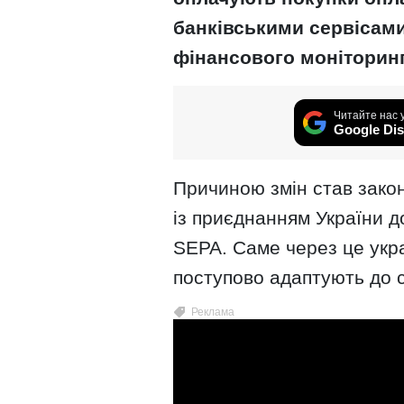
банківськими сервісами,
фінансового моніторинг
Читайте нас 
Google Dis
Причиною змін став зако
із приєднанням України д
SEPA. Саме через це укра
поступово адаптують до 