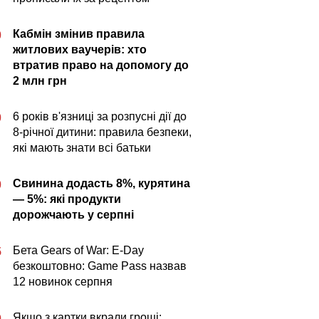
Кабмін змінив правила
0
житлових ваучерів: хто
втратив право на допомогу до
2 млн грн
6 років в'язниці за розпусні дії до
0
8-річної дитини: правила безпеки,
які мають знати всі батьки
Свинина додасть 8%, курятина
0
— 5%: які продукти
дорожчають у серпні
Бета Gears of War: E-Day
5
безкоштовно: Game Pass назвав
12 новинок серпня
Якщо з картки вкрали гроші:
0