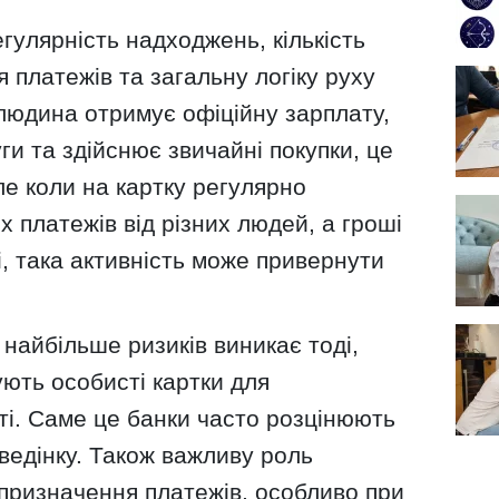
гулярність надходжень, кількість
 платежів та загальну логіку руху
людина отримує офіційну зарплату,
ги та здійснює звичайні покупки, це
ле коли на картку регулярно
х платежів від різних людей, а гроші
, така активність може привернути
найбільше ризиків виникає тоді,
ують особисті картки для
ті. Саме це банки часто розцінюють
ведінку. Також важливу роль
 призначення платежів, особливо при