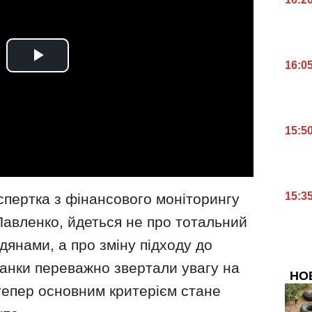
16:0
15:5
15:3
спертка з фінансового моніторингу
авленко, йдеться не про тотальний
дянами, а про зміну підходу до
банки переважно звертали увагу на
НО
 тепер основним критерієм стане