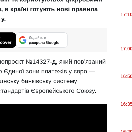
 в країні готують нові правила
17:1
у.
у
Додайте в
cover
джерела Google
17:0
нопроєкт №14327-д, який пов’язаний
о Єдиної зони платежів у євро —
16:5
їнську банківську систему
стандартів Європейського Союзу.
16:3
16:2