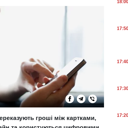
18:0
17:5
17:4
17:3
17:2
переказують гроші між картками,
айн та користуються цифровими