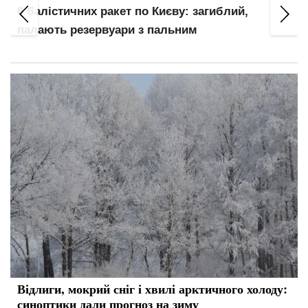
т
6 балістичних ракет по Києву: загиблий,
палають резервуари з пальним
Відлиги, мокрий сніг і хвилі арктичного холоду:
синоптики дали прогноз на зиму