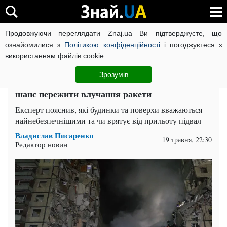
Продовжуючи переглядати Znaj.ua Ви підтверджуєте, що
ВІЙНА РОСІЇ ПРОТИ УКРАЇНИ
КОРОНАВІРУС В УКРАЇНІ І
ознайомилися з
Політикою конфіденційності
і погоджуєтеся з
використанням файлів cookie.
Головна
Спорт
ЧИТАТЬ НА РУССКОМ
Зрозумів
Підвал багатоповерхівки замість укриття: чи є
шанс пережити влучання ракети
Експерт пояснив, які будинки та поверхи вважаються
найнебезпечнішими та чи врятує від прильоту підвал
Владислав Писаренко
19 травня, 22:30
Редактор новин