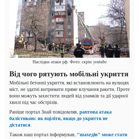
Наслідки атаки рф. Фото: скрін youtube
Від чого рятують мобільні укриття
Мобільні бетонні укриття, які встановлюють на вулицях
міст, не здатні витримати пряме влучання ракети. Проте
вони можуть захистити людей від уламків та дії ударної
хвилі під час обстрілів.
раптова атака
Раніше портал Знай повідомляв,
балістикою: як вціліти, якщо до укриття не
дістатися
.
"шахедів" може стати
Також наш портал інформував,