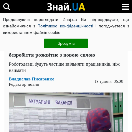
Продовжуючи переглядати Znaj.ua Ви підтверджуєте, що
ВІЙНА РОСІЇ ПРОТИ УКРАЇНИ
КОРОНАВІРУС В УКРАЇНІ І
ознайомилися з
Політикою конфіденційності
і погоджуєтеся з
використанням файлів cookie.
Головна
Спорт
ЧИТАТЬ НА РУССКОМ
Зрозумів
На українців чекає хвиля скорочень:
безробіття розквітне з новою силою
Роботодавці будуть частіше звільняти працівників, ніж
наймати
Владислав Писаренко
18 травня, 06:30
Редактор новин