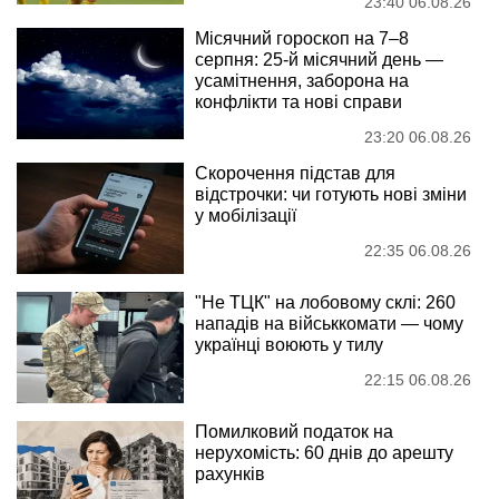
23:40 06.08.26
Місячний гороскоп на 7–8
серпня: 25-й місячний день —
усамітнення, заборона на
конфлікти та нові справи
23:20 06.08.26
Скорочення підстав для
відстрочки: чи готують нові зміни
у мобілізації
22:35 06.08.26
"Не ТЦК" на лобовому склі: 260
нападів на військкомати — чому
українці воюють у тилу
22:15 06.08.26
Помилковий податок на
нерухомість: 60 днів до арешту
рахунків