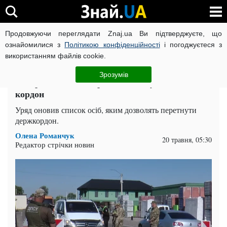
Продовжуючи переглядати Znaj.ua Ви підтверджуєте, що
ВІЙНА РОСІЇ ПРОТИ УКРАЇНИ
КОРОНАВІРУС В УКРАЇНІ І
ознайомилися з
Політикою конфіденційності
і погоджуєтеся з
використанням файлів cookie.
Головна
Спорт
ЧИТАТЬ НА РУССКОМ
Зрозумів
В Україні змінили правила виїзду жінок за
кордон
Уряд оновив список осіб, яким дозволять перетнути
держкордон.
Олена Романчук
20 травня, 05:30
Редактор стрічки новин