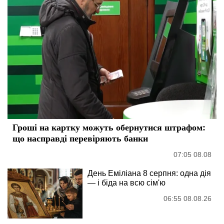
Гроші на картку можуть обернутися штрафом:
що насправді перевіряють банки
07:05 08.08
День Еміліана 8 серпня: одна дія
— і біда на всю сім'ю
06:55 08.08.26