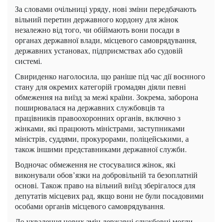
За словами очільниці уряду, нові зміни передбачають
вільний перетин державного кордону для жінок
незалежно від того, чи обіймають вони посади в
органах державної влади, місцевого самоврядування,
державних установах, підприємствах або судовій
системі.
Свириденко наголосила, що раніше під час дії воєнного
стану для окремих категорій громадян діяли певні
обмеження на виїзд за межі країни. Зокрема, заборона
поширювалася на державних службовців та
працівників правоохоронних органів, включно з
жінками, які працюють міністрами, заступниками
міністрів, суддями, прокурорами, поліцейськими, а
також іншими представниками державної служби.
Водночас обмеження не стосувалися жінок, які
виконували обов’язки на добровільній та безоплатній
основі. Також право на вільний виїзд зберігалося для
депутатів місцевих рад, якщо вони не були посадовими
особами органів місцевого самоврядування.
До ухвалення нових змін державні службовці могли