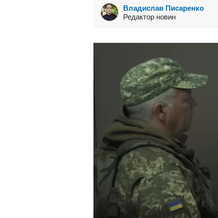
Владислав Писаренко
Редактор новин