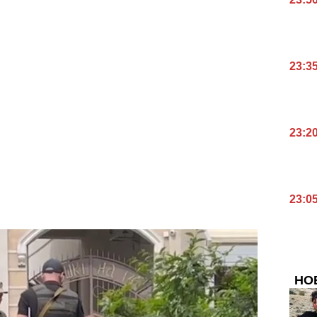
23:3
23:2
23:0
НО