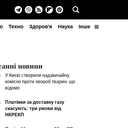
о
Техно
Здоров'я
Наука
Інше
танні новини
У Києві створили надзвичайну
0
комісію проти хвороб тварин: що
відомо
Платіжки за доставку газу
5
скасують: три умови від
НКРЕКП