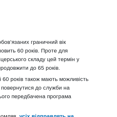
обов’язаних граничний вік
овить 60 років. Проте для
церського складу цей термін у
родовжити до 65 років.
ші 60 років також мають можливість
о повернутися до служби на
цього передбачена програма
домляв,
усіх відправлять на