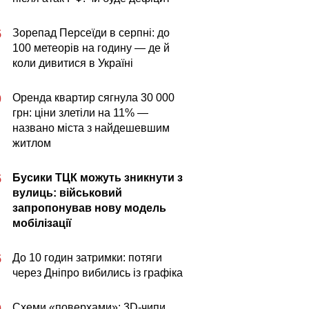
Зорепад Персеїди в серпні: до
5
100 метеорів на годину — де й
коли дивитися в Україні
Оренда квартир сягнула 30 000
0
грн: ціни злетіли на 11% —
названо міста з найдешевшим
житлом
Бусики ТЦК можуть зникнути з
5
вулиць: військовий
запропонував нову модель
мобілізації
До 10 годин затримки: потяги
5
через Дніпро вибились із графіка
Схеми «поверхами»: 3D-чипи
0