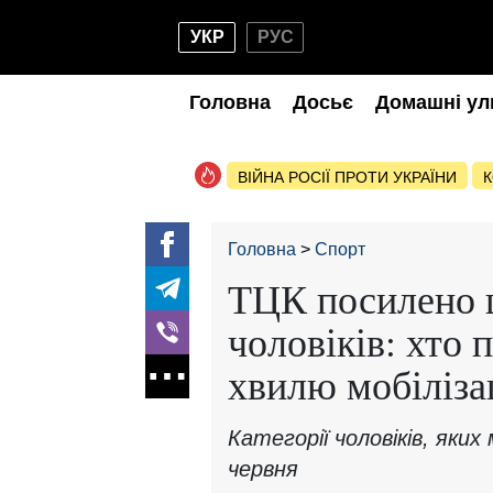
УКР
РУС
Головна
Досьє
Домашні ул
ВІЙНА РОСІЇ ПРОТИ УКРАЇНИ
К
Головна
Спорт
ТЦК посилено 
чоловіків: хто 
хвилю мобіліза
Категорії чоловіків, яки
червня