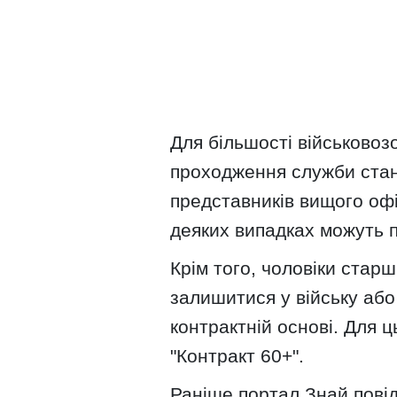
Для більшості військовоз
проходження служби стан
представників вищого офі
деяких випадках можуть п
Крім того, чоловіки стар
залишитися у війську аб
контрактній основі. Для 
"Контракт 60+".
Раніше портал Знай пові