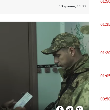
01:5
19 травня, 14:30
01:3
01:2
01:0
00:5