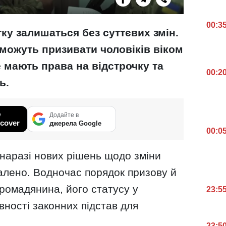
00:3
тку залишаться без суттєвих змін.
можуть призивати чоловіків віком
не мають права на відстрочку та
00:2
ь.
у
Додайте в
cover
джерела Google
00:0
 наразі нових рішень щодо зміни
валено. Водночас порядок призову й
громадянина, його статусу у
23:5
вності законних підстав для
23:5