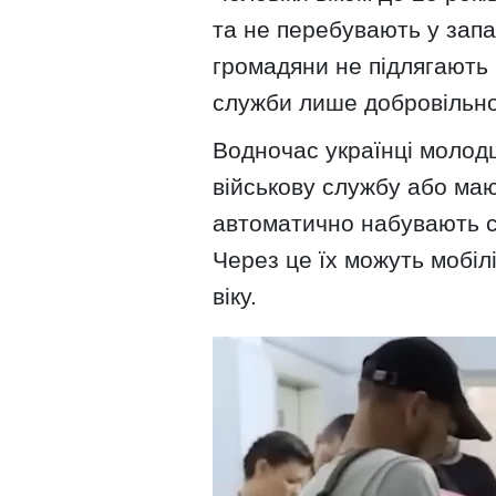
та не перебувають у запа
громадяни не підлягають 
служби лише добровільно
Водночас українці молодш
військову службу або мают
автоматично набувають с
Через це їх можуть мобіл
віку.