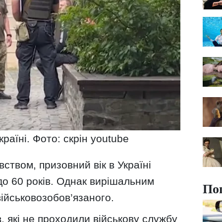
країні. Фото: скрін youtube
ством, призовний вік в Україні
 до 60 років. Однак вирішальним
По
ійськовозобов’язаного.
в, які не проходили військову службу