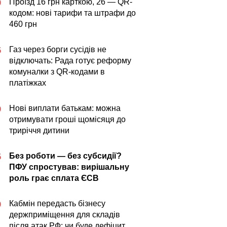
Проїзд 16 грн карткою, 26 — QR-
0
кодом: нові тарифи та штрафи до
460 грн
Газ через борги сусідів не
5
відключать: Рада готує реформу
комуналки з QR-кодами в
платіжках
Нові виплати батькам: можна
0
отримувати гроші щомісяця до
триріччя дитини
Без роботи — без субсидії?
5
ПФУ спростував: вирішальну
роль грає сплата ЄСВ
Кабмін передасть бізнесу
0
держприміщення для складів
після атак РФ: чи буде дефіцит