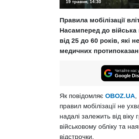
19 травня, 14:30
Правила мобілізації влі
Насамперед до війська 
від 25 до 60 років, які 
медичних протипоказан
Читайте нас 
Google Dis
Як повідомляє
OBOZ.UA
,
правил мобілізації не ух
надалі залежить від віку 
військовому обліку та ная
відстрочки.