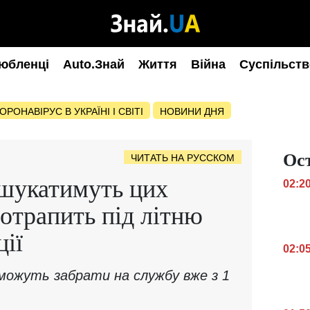
юбленці
Auto.Знай
Життя
Війна
Суспільств
ОРОНАВІРУС В УКРАЇНІ І СВІТІ
НОВИНИ ДНЯ
Ос
ЧИТАТЬ НА РУССКОМ
шукатимуть цих
02:2
потрапить під літню
ції
02:0
х можуть забрати на службу вже з 1