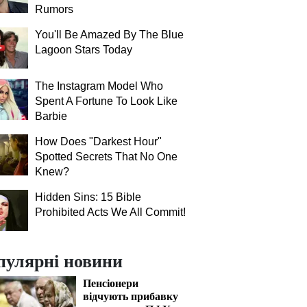
Rumors
You'll Be Amazed By The Blue
Lagoon Stars Today
The Instagram Model Who
Spent A Fortune To Look Like
Barbie
How Does "Darkest Hour"
Spotted Secrets That No One
Knew?
Hidden Sins: 15 Bible
Prohibited Acts We All Commit!
пулярні новини
Пенсіонери
відчують прибавку