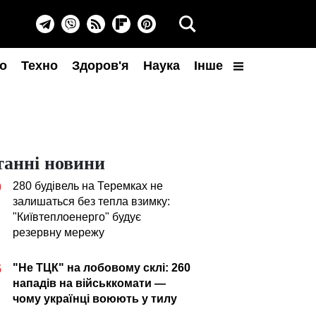
о
Техно
Здоров'я
Наука
Інше
танні новини
280 будівель на Теремках не
0
залишаться без тепла взимку:
"Київтеплоенерго" будує
резервну мережу
"Не ТЦК" на лобовому склі: 260
5
нападів на військкомати —
чому українці воюють у тилу