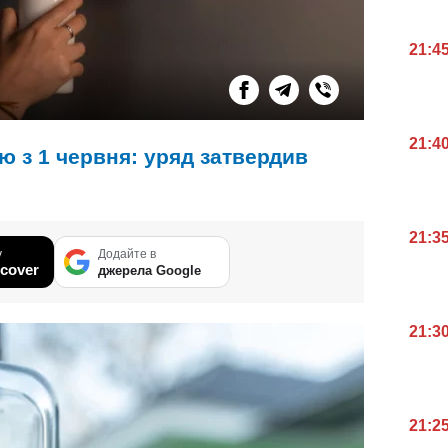
21:4
21:4
ю з 1 червня: уряд затвердив
21:3
у
Додайте в
cover
джерела Google
21:3
21:2