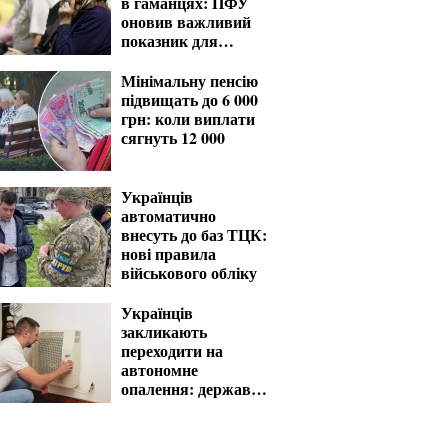
в гаманцях: ПФУ
оновив важливий
показник для
розрахунку виплат
Мінімальну пенсію
підвищать до 6 000
грн: коли виплати
сягнуть 12 000
Українців
автоматично
внесуть до баз ТЦК:
нові правила
військового обліку
Українців
закликають
переходити на
автономне
опалення: держава
компенсує витрати