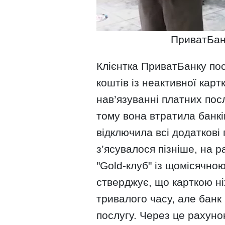
ПриватБанк
Клієнтка ПриватБанку по
коштів із неактивної карт
нав’язуванні платних посл
тому вона втратила банкі
відключила всі додаткові 
з’ясувалося пізніше, на 
"Gold-клуб" із щомісячно
стверджує, що карткою ні
тривалого часу, але банк
послугу. Через це рахунок