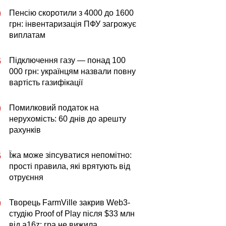
Пенсію скоротили з 4000 до 1600
0
грн: інвентаризація ПФУ загрожує
виплатам
Підключення газу — понад 100
5
000 грн: українцям назвали повну
вартість газифікації
Помилковий податок на
0
нерухомість: 60 днів до арешту
рахунків
Їжа може зіпсуватися непомітно:
5
прості правила, які врятують від
отруєння
Творець FarmVille закрив Web3-
0
студію Proof of Play після $33 млн
від a16z: гра не вижила