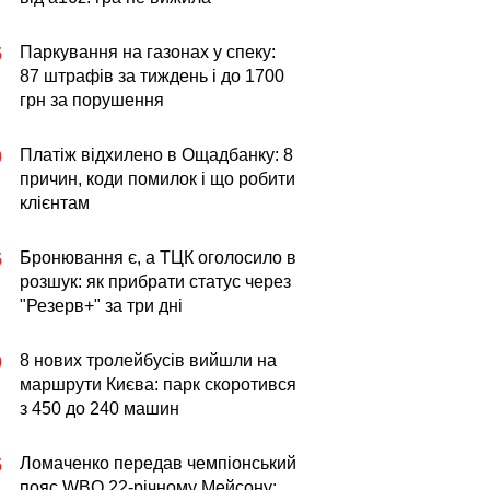
Паркування на газонах у спеку:
5
87 штрафів за тиждень і до 1700
грн за порушення
Платіж відхилено в Ощадбанку: 8
0
причин, коди помилок і що робити
клієнтам
Бронювання є, а ТЦК оголосило в
5
розшук: як прибрати статус через
"Резерв+" за три дні
8 нових тролейбусів вийшли на
0
маршрути Києва: парк скоротився
з 450 до 240 машин
Ломаченко передав чемпіонський
5
пояс WBO 22-річному Мейсону: