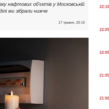
ку нафтових об'єктів у Московській
22:1
ділі ми зібрали нижче
17 травня, 20:15
22:0
22:0
21:5
21:5