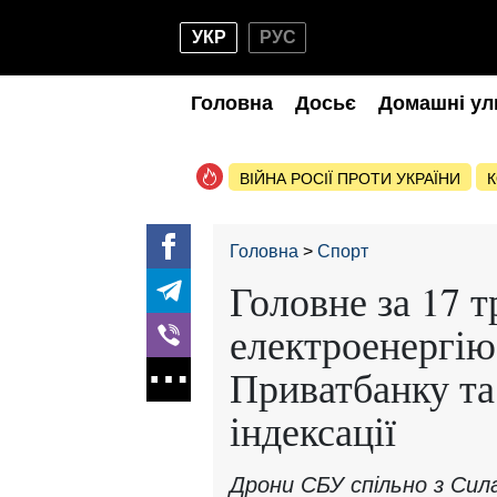
УКР
РУС
Головна
Досьє
Домашні ул
ВІЙНА РОСІЇ ПРОТИ УКРАЇНИ
К
Головна
Спорт
Головне за 17 т
електроенергію 
Приватбанку та
індексації
Дрони СБУ спільно з Сил