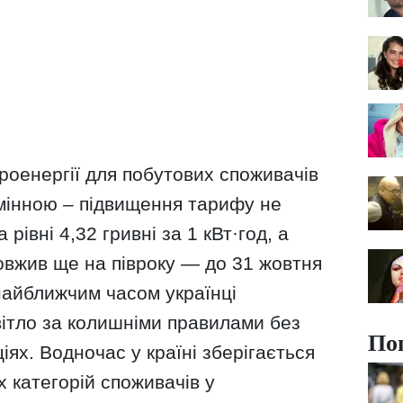
троенергії для побутових споживачів
змінною – підвищення тарифу не
рівні 4,32 гривні за 1 кВт·год, а
овжив ще на півроку — до 31 жовтня
найближчим часом українці
вітло за колишніми правилами без
По
іях. Водночас у країні зберігається
х категорій споживачів у