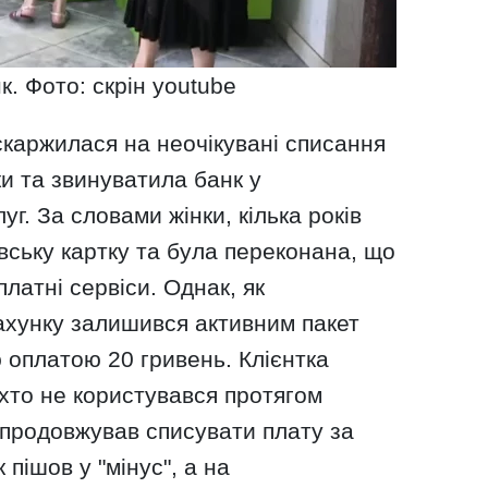
. Фото: скрін youtube
скаржилася на неочікувані списання
ки та звинуватила банк у
уг. За словами жінки, кілька років
вську картку та була переконана, що
платні сервіси. Однак, як
рахунку залишився активним пакет
ю оплатою 20 гривень. Клієнтка
хто не користувався протягом
 продовжував списувати плату за
 пішов у "мінус", а на