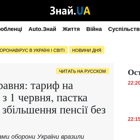
юбленці
Auto.Знай
Життя
Війна
Суспільств
ОРОНАВІРУС В УКРАЇНІ І СВІТІ
НОВИНИ ДНЯ
Ос
ЧИТАТЬ НА РУССКОМ
равня: тариф на
22:2
з 1 червня, пастка
 збільшення пенсії без
22:1
ами оборони України вразили