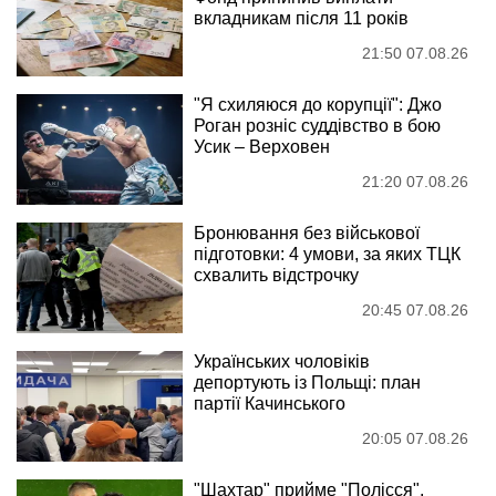
вкладникам після 11 років
21:50 07.08.26
"Я схиляюся до корупції": Джо
Роган розніс суддівство в бою
Усик – Верховен
21:20 07.08.26
Бронювання без військової
підготовки: 4 умови, за яких ТЦК
схвалить відстрочку
20:45 07.08.26
Українських чоловіків
депортують із Польщі: план
партії Качинського
20:05 07.08.26
"Шахтар" прийме "Полісся",