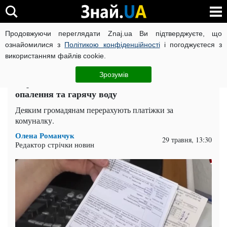
Продовжуючи переглядати Znaj.ua Ви підтверджуєте, що
ВІЙНА РОСІЇ ПРОТИ УКРАЇНИ
КОРОНАВІРУС В УКРАЇНІ І
ознайомилися з
Політикою конфіденційності
і погоджуєтеся з
використанням файлів cookie.
Головна
Спорт
ЧИТАТЬ НА РУССКОМ
Зрозумів
Українцям дозволять менше платити за
опалення та гарячу воду
Деяким громадянам перерахують платіжки за
комуналку.
Олена Романчук
29 травня, 13:30
Редактор стрічки новин