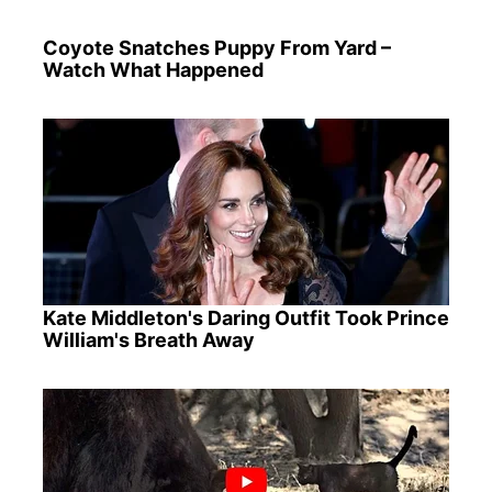
Coyote Snatches Puppy From Yard –
Watch What Happened
Kate Middleton's Daring Outfit Took Prince
William's Breath Away