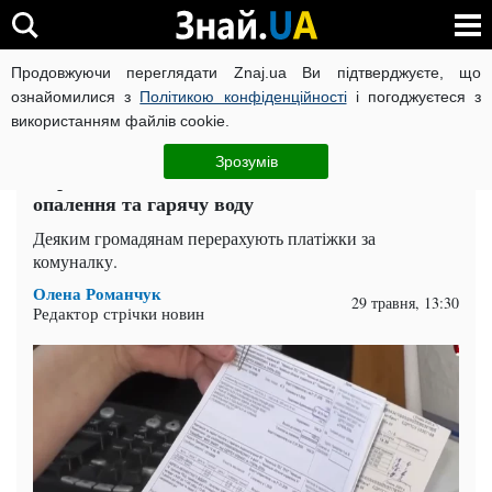
Продовжуючи переглядати Znaj.ua Ви підтверджуєте, що
ВІЙНА РОСІЇ ПРОТИ УКРАЇНИ
КОРОНАВІРУС В УКРАЇНІ І
ознайомилися з
Політикою конфіденційності
і погоджуєтеся з
використанням файлів cookie.
Головна
Спорт
ЧИТАТЬ НА РУССКОМ
Зрозумів
Українцям дозволять менше платити за
опалення та гарячу воду
Деяким громадянам перерахують платіжки за
комуналку.
Олена Романчук
29 травня, 13:30
Редактор стрічки новин