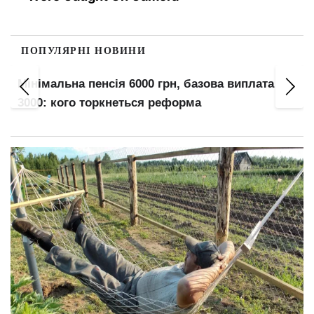
ПОПУЛЯРНІ НОВИНИ
Венера переходить у Терези: 5 знаків Зо
виплата
отримають удачу до вересня, а 3 — у зо
ризику