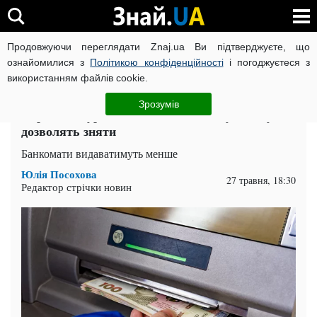
Продовжуючи переглядати Znaj.ua Ви підтверджуєте, що
ВІЙНА РОСІЇ ПРОТИ УКРАЇНИ
КОРОНАВІРУС В УКРАЇНІ І
ознайомилися з
Політикою конфіденційності
і погоджуєтеся з
використанням файлів cookie.
Головна
Спорт
ЧИТАТЬ НА РУССКОМ
Зрозумів
Українцям урізали ліміти на готівку: які суми
дозволять зняти
Банкомати видаватимуть менше
Юлія Посохова
27 травня, 18:30
Редактор стрічки новин