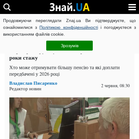
Продовжуючи переглядати Znaj.ua Ви підтверджуєте, що
ВІЙНА РОСІЇ ПРОТИ УКРАЇНИ
КОРОНАВІРУС В УКРАЇНІ І
ознайомилися з
Політикою конфіденційності
і погоджуєтеся з
використанням файлів cookie.
Головна
Спорт
ЧИТАТЬ НА РУССКОМ
Зрозумів
Перевірте трудову: пенсіонерам доплатять за
роки стажу
Хто може отримувати більшу пенсію та які доплати
передбачені у 2026 році
Владислав Писаренко
2 червня, 08:30
Редактор новин