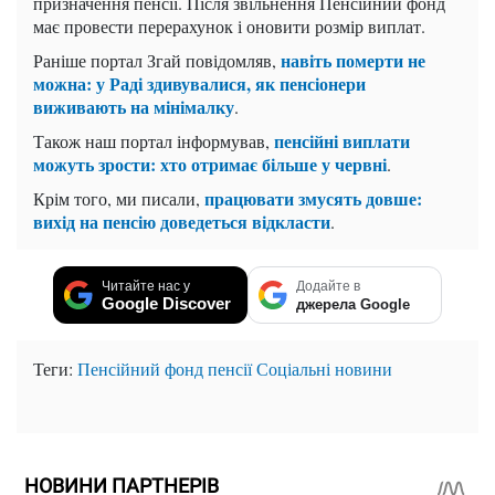
призначення пенсії. Після звільнення Пенсійний фонд
має провести перерахунок і оновити розмір виплат.
навіть померти не
Раніше портал Згай повідомляв,
можна: у Раді здивувалися, як пенсіонери
виживають на мінімалку
.
пенсійні виплати
Також наш портал інформував,
можуть зрости: хто отримає більше у червні
.
працювати змусять довше:
Крім того, ми писали,
вихід на пенсію доведеться відкласти
.
Читайте нас у
Додайте в
Google Discover
джерела Google
Теги:
Пенсійний фонд
пенсії
Соціальні новини
НОВИНИ ПАРТНЕРІВ