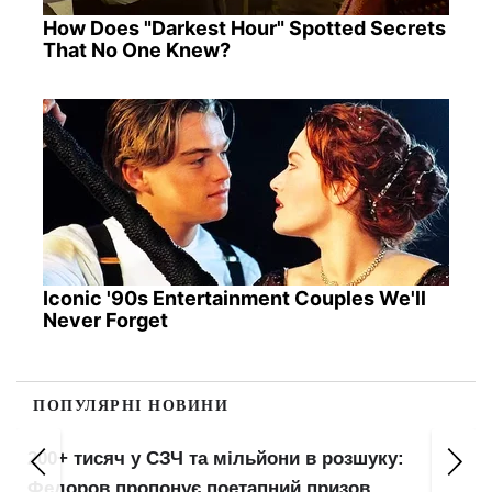
How Does "Darkest Hour" Spotted Secrets
That No One Knew?
Iconic '90s Entertainment Couples We'll
Never Forget
ПОПУЛЯРНІ НОВИНИ
Проїзд 16 грн карткою, 26 — QR-кодом: нові
тарифи та штрафи до 460 грн