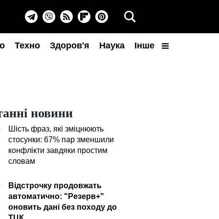
о
Техно
Здоров'я
Наука
Інше
танні новини
Шість фраз, які зміцнюють
0
стосунки: 67% пар зменшили
конфлікти завдяки простим
словам
Відстрочку продовжать
0
автоматично: "Резерв+"
оновить дані без походу до
ТЦК