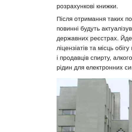
розрахункові книжки.
Після отримання таких п
повинні будуть актуалізу
державних реєстрах. Йде
ліцензіатів та місць обіг
і продавців спирту, алко
рідин для електронних си