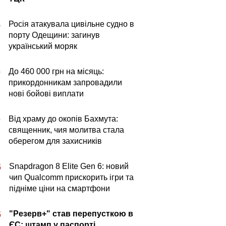
Росія атакувала цивільне судно в
5
порту Одещини: загинув
український моряк
До 460 000 грн на місяць:
0
прикордонникам запровадили
нові бойові виплати
Від храму до окопів Бахмута:
0
священник, чия молитва стала
оберегом для захисників
Snapdragon 8 Elite Gen 6: новий
5
чип Qualcomm прискорить ігри та
підніме ціни на смартфони
"Резерв+" став перепусткою в
5
ЄС: штамп у паспорті,