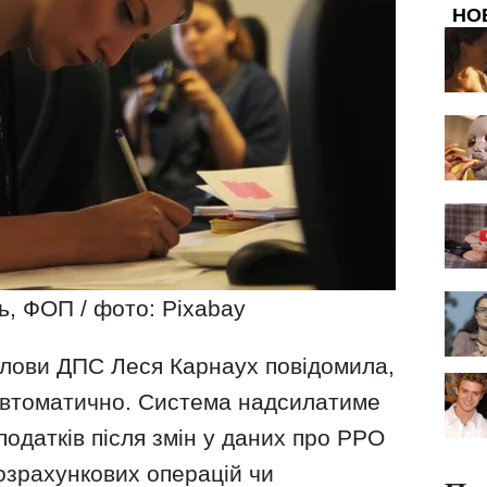
НО
ь, ФОП / фото: Pixabay
голови ДПС Леся Карнаух повідомила,
автоматично. Система надсилатиме
одатків після змін у даних про РРО
озрахункових операцій чи