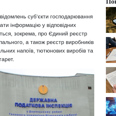
По
овідомлень суб’єкти господарювання
вати інформацію у відповідних
ться, зокрема, про Єдиний реєстр
у пального, а також реєстр виробників
гольних напоїв, тютюнових виробів та
гарет.