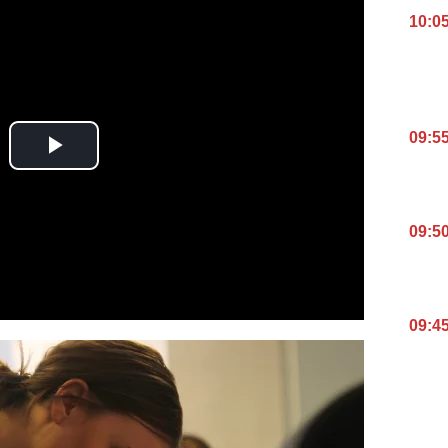
10:0
09:5
09:5
09:4