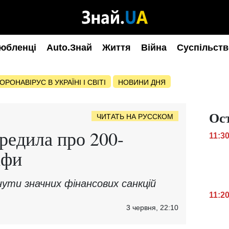
юбленці
Auto.Знай
Життя
Війна
Суспільств
ОРОНАВІРУС В УКРАЇНІ І СВІТІ
НОВИНИ ДНЯ
Ос
ЧИТАТЬ НА РУССКОМ
редила про 200-
11:3
афи
нути значних фінансових санкцій
11:2
3 червня, 22:10