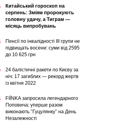
Китайський гороскоп на
5
серпень: Зміям пророкують
головну удачу, а Тиграм —
місяць випробувань
Пенсії по інвалідності III групи не
5
підвищать восени: суми від 2595
до 10 625 грн
24 балістичні ракети по Києву за
0
ніч: 17 загиблих — рекорд жертв
із квітня 2022
FIÏNKA запросила легендарного
5
Поповича: уперше разом
виконають "Гуцулянку" на День
Незалежності