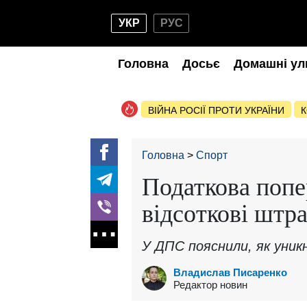
УКР
РУС
Головна
Досьє
Домашні ул
ВІЙНА РОСІЇ ПРОТИ УКРАЇНИ
К
Головна
Спорт
Податкова попе
відсоткові штр
У ДПС пояснили, як уник
Владислав Писаренко
Редактор новин