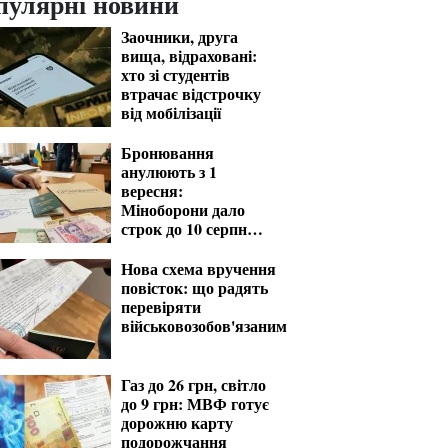
пулярні новини
Заочники, друга
вища, відраховані:
хто зі студентів
втрачає відстрочку
від мобілізації
Бронювання
анулюють з 1
вересня:
Міноборони дало
строк до 10 серпня
для критичних
підприємств
Нова схема вручення
повісток: що радять
перевіряти
військовозобов'язаним
Газ до 26 грн, світло
до 9 грн: МВФ готує
дорожню карту
подорожчання