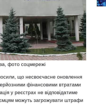
ва, фото соцмережі
олосили, що несвоєчасне оновлення
серйозними фінансовими втратами
ація у реєстрах не відповідатиме
иємцям можуть загрожувати штрафи