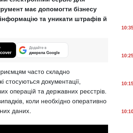
трумент має допомогти бізнесу
інформацію та уникати штрафів й
10:3
у
Додайте в
cover
джерела Google
10:2
дприємцям часто складно
кі стосуються документації,
10:1
их операцій та державних реєстрів.
ипадків, коли необхідно оперативно
йних даних.
10:1