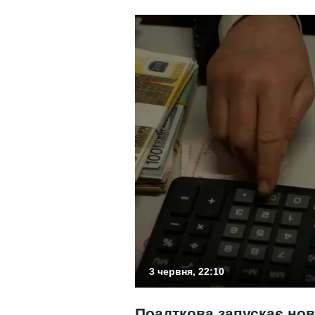
3 червня, 22:10
Поадткова запускає нов