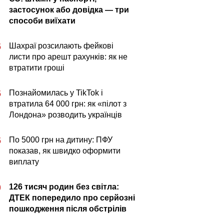
застосунок або довідка — три
способи виїхати
Шахраї розсилають фейкові
5
листи про арешт рахунків: як не
втратити гроші
Познайомилась у TikTok і
5
втратила 64 000 грн: як «пілот з
Лондона» розводить українців
По 5000 грн на дитину: ПФУ
5
показав, як швидко оформити
виплату
126 тисяч родин без світла:
0
ДТЕК попередило про серйозні
пошкодження після обстрілів