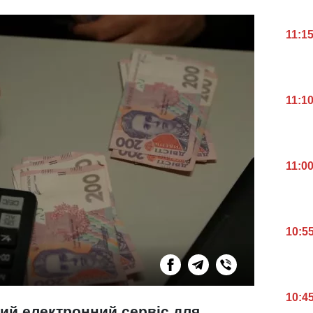
11:1
11:1
11:0
10:5
10:4
ий електронний сервіс для