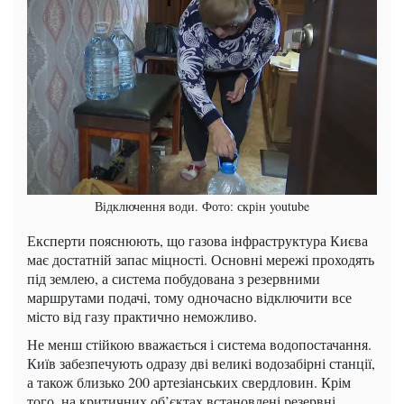
Відключення води. Фото: скрін youtube
Експерти пояснюють, що газова інфраструктура Києва
має достатній запас міцності. Основні мережі проходять
під землею, а система побудована з резервними
маршрутами подачі, тому одночасно відключити все
місто від газу практично неможливо.
Не менш стійкою вважається і система водопостачання.
Київ забезпечують одразу дві великі водозабірні станції,
а також близько 200 артезіанських свердловин. Крім
того, на критичних об’єктах встановлені резервні