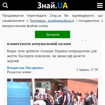
Продовжуючи переглядати Znaj.ua Ви підтверджуєте, що
ВІЙНА РОСІЇ ПРОТИ УКРАЇНИ
КОРОНАВІРУС В УКРАЇНІ І
ознайомилися з
Політикою конфіденційності
і погоджуєтеся з
використанням файлів cookie.
Головна
Спорт
ЧИТАТЬ НА РУССКОМ
Зрозумів
Без газу, води та каналізації: чи зможе рф
влаштувати комунальний колапс
Ворог хоче зробити столицю України непридатною для
життя. Експерти пояснили, чи зможе рф досягти
задумів
Владислав Писаренко
2 червня, 17:30
Редактор новин