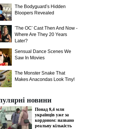
The Bodyguard's Hidden
Bloopers Revealed
'The OC' Cast Then And Now -
Where Are They 20 Years
Later?
Sensual Dance Scenes We
Saw In Movies
The Monster Snake That
Makes Anacondas Look Tiny!
пулярні новини
Понад 8,4 млн
українців уже за
кордоном: названо
реальну кількість