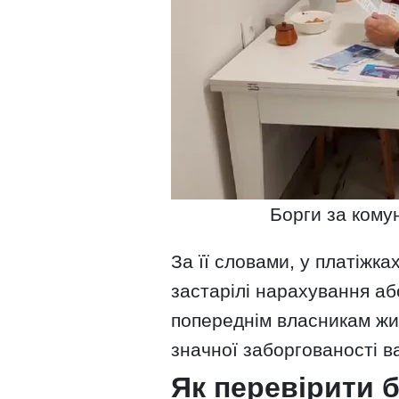
Борги за комун
За її словами, у платіжк
застарілі нарахування аб
попереднім власникам жи
значної заборгованості ва
Як перевірити 