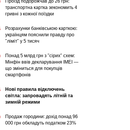
Проїзд подорожчав до 26 грн:
0
транспортна картка зекономить 4
гривні з кожної поїздки
Розрахунки банківською карткою:
5
українцям пояснили правду про
"ліміт" у 5 тисяч
Понад 5 млрд грн з "сірих" схем:
0
Мінфін ввів декларування IMEI —
що зміниться для покупців
смартфонів
Нові правила відключень
5
світла: запровадять літній та
зимній режими
Продаж городини: дохід понад 96
0
000 грн обкладуть податком 23%