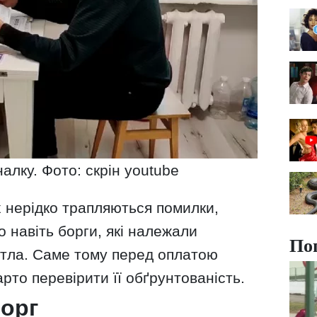
алку. Фото: скрін youtube
ах нерідко трапляються помилки,
о навіть борги, які належали
По
тла. Саме тому перед оплатою
рто перевірити її обґрунтованість.
борг