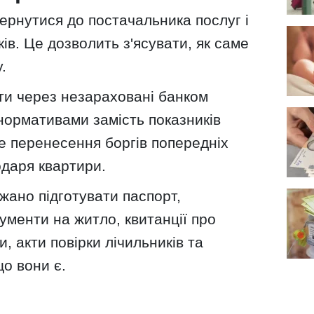
ернутися до постачальника послуг і
ів. Це дозволить з'ясувати, як саме
.
и через незараховані банком
нормативами замість показників
е перенесення боргів попередніх
одаря квартири.
жано підготувати паспорт,
кументи на житло, квитанції про
и, акти повірки лічильників та
що вони є.