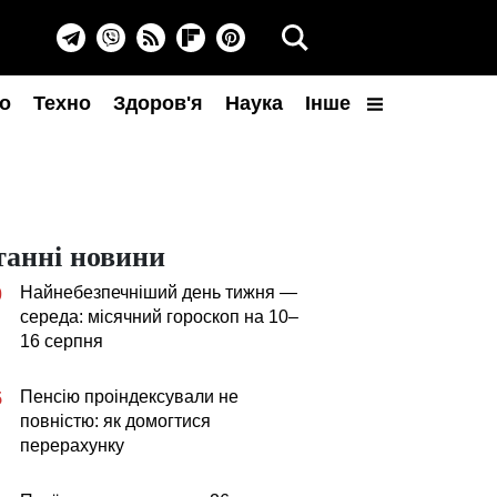
о
Техно
Здоров'я
Наука
Інше
танні новини
Найнебезпечніший день тижня —
0
середа: місячний гороскоп на 10–
16 серпня
Пенсію проіндексували не
5
повністю: як домогтися
перерахунку