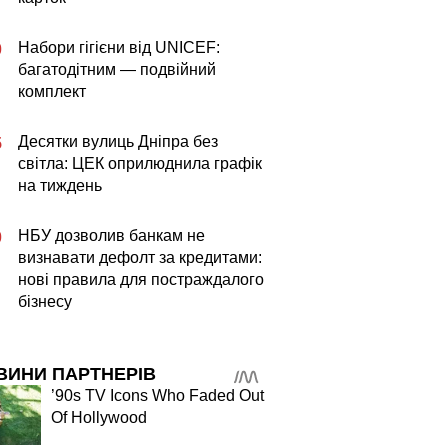
Набори гігієни від UNICEF:
0
багатодітним — подвійний
комплект
Десятки вулиць Дніпра без
5
світла: ЦЕК оприлюднила графік
на тиждень
НБУ дозволив банкам не
0
визнавати дефолт за кредитами:
нові правила для постраждалого
бізнесу
ВИНИ ПАРТНЕРІВ
’90s TV Icons Who Faded Out
Of Hollywood