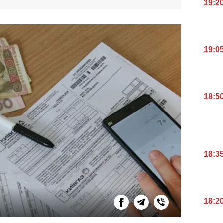
19:2
19:0
18:5
18:3
18:2