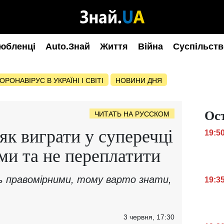
юбленці
Auto.Знай
Життя
Війна
Суспільств
ОРОНАВІРУС В УКРАЇНІ І СВІТІ
НОВИНИ ДНЯ
Ос
ЧИТАТЬ НА РУССКОМ
як виграти у суперечці
19:5
ми та не переплатити
ь правомірними, тому варто знати,
19:3
3 червня, 17:30