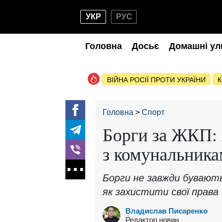
УКР
РУС
Головна
Досьє
Домашні ул
ВІЙНА РОСІЇ ПРОТИ УКРАЇНИ
К
Головна
Спорт
Борги за ЖКП: 
з комунальника
Борги не завжди бувают
як захистити свої права
Владислав Писаренко
Редактор новин