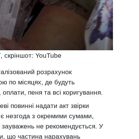
ї, скріншот: YouTube
талізований розрахунок
ою по місяцях, де будуть
 оплати, пеня та всі коригування.
еві повинні надати акт звірки
 є незгода з окремими сумами,
з зауважень не рекомендується. У
ти, що частина нарахувань