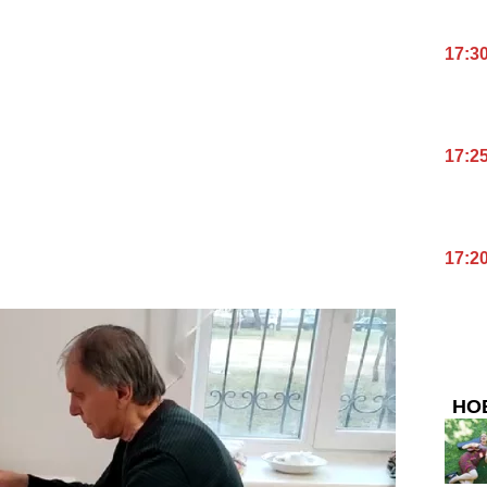
17:3
17:2
17:2
НО