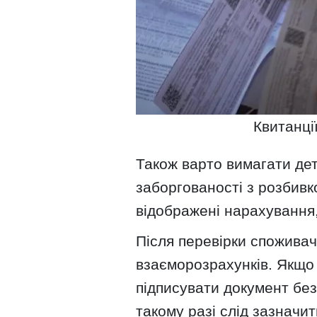
Квитанці
Також варто вимагати де
заборгованості з розбивк
відображені нарахування,
Після перевірки споживач
взаєморозрахунків. Якщо
підписувати документ бе
такому разі слід зазначи