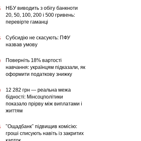
НБУ виводить з обігу банкноти
5
20, 50, 100, 200 і 500 гривень:
перевірте гаманці
Субсидію не скасують: ПФУ
5
назвав умову
Поверніть 18% вартості
0
навчання: українцям підказали, як
оформити податкову знижку
12 282 грн — реальна межа
0
бідності: Мінсоцполітики
показало прірву між виплатами і
життям
"Ощадбанк" підвищив комісію:
5
гроші списують навіть із закритих
карток