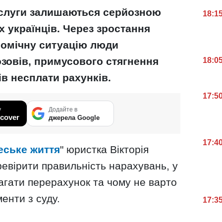
ослуги залишаються серйозною
18:1
 українців. Через зростання
номічну ситуацію люди
зовів, примусового стягнення
18:0
ів несплати рахунків.
17:5
у
Додайте в
cover
джерела Google
17:4
еське життя
" юристка Вікторія
ревірити правильність нарахувань, у
агати перерахунок та чому не варто
енти з суду.
17:3