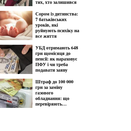
тих, хто залишився
Сором із дитинства:
7 батьківських
уроків, які
руйнують психіку на
все життя
УБД отримають 648
грн щомісяця до
пенсії: як нараховує
ПФУ і чи треба
подавати заяву
Штраф до 100 000
грн за заміну
газового
обладнання: що
перевіряють
газовики