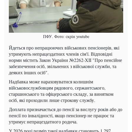
ПФУ. Фото: скрін youtube
Йдеться про непрацюючих військових пенсіонерів, які
утримують непрацездатних членів сім'ї. Відповідні
норми містить Закон України №2262-XII "Про пенсійне
забезпечення осіб, звільнених з військової служби, та
деяких інших осіб".
Надбавка може нараховуватися колишнім
військовослужбовцям рядового, сержантського,
старшинського та офіцерського складу, за винятком
осіб, які проходили лише строкову службу.
Доплата призначається до пенсії за вислугу років або до
пенсії по інвалідності, якщо пенсіонер не працює та
утримує непрацездатного родича.
У 2026 році розмір такої надбавки становить 1 297