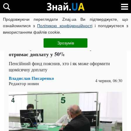
Продовжуючи переглядати Znaj.ua Ви підтверджуєте, що
ВІЙНА РОСІЇ ПРОТИ УКРАЇНИ
КОРОНАВІРУС В УКРАЇНІ І
ознайомилися з
Політикою конфіденційності
і погоджуєтеся з
використанням файлів cookie.
Головна
Спорт
ЧИТАТЬ НА РУССКОМ
Зрозумів
Пенсіонерам виділять додаткові гроші: хто
отримає доплату у 50%
Пенсійний фонд пояснив, хто і як може оформити
щомісячну доплату
Владислав Писаренко
4 червня, 06:30
Редактор новин