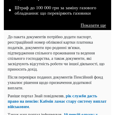
Штраф до 100 000 грн за заміну газового
обладнання: що перевіряють газовики
Показати ще
До пакета документів потрібно додати паспорт,
реєстраційний номер облікової картки платника
податків, документи про родинні зв'язки,
підтвердження спільного проживання та ведення
спільного господарства, а також документи, які
засвідчують відсутність роботи чи іншої діяльності, що
приносить дохід.
Після перевірки поданих документів Пенсійний фонд
ухвалює рішення щодо призначення додаткової
виплати.
рік служби дасть
Раніше портал Знай повідомляв,
право на пенсію: Кабмін ламає стару систему виплат
військовим
.
10 пенсій одразу: у
Також наш портал інформував,