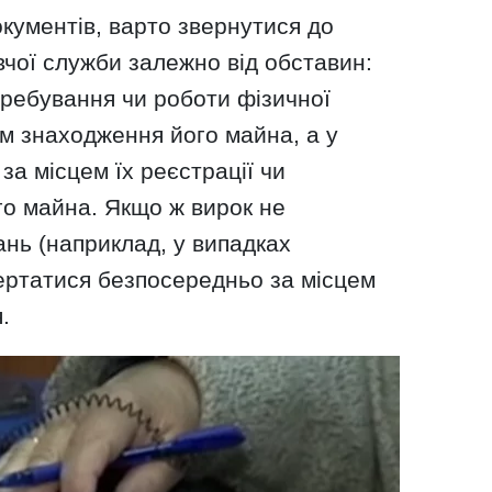
кументів, варто звернутися до
чої служби залежно від обставин:
еребування чи роботи фізичної
м знаходження його майна, а у
за місцем їх реєстрації чи
го майна. Якщо ж вирок не
нь (наприклад, у випадках
вертатися безпосередньо за місцем
.