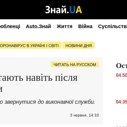
юбленці
Auto.Знай
Життя
Війна
Суспільств
ОРОНАВІРУС В УКРАЇНІ І СВІТІ
НОВИНИ ДНЯ
Ос
ЧИТАТЬ НА РУССКОМ
тають навіть після
04:5
и
но звернутися до виконавчої служби.
04:3
3 червня, 14:10