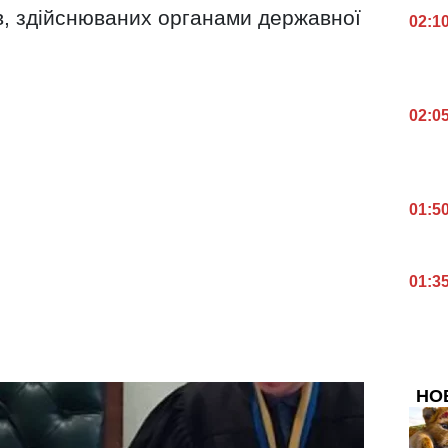
в, здійснюваних органами державної
02:1
02:0
01:5
01:3
НО