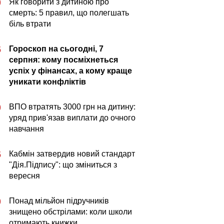
Як говорити з дитиною про
0
смерть: 5 правил, що полегшать
біль втрати
Гороскоп на сьогодні, 7
5
серпня: кому посміхнеться
успіх у фінансах, а кому краще
уникати конфліктів
ВПО втратять 3000 грн на дитину:
0
уряд прив'язав виплати до очного
навчання
Кабмін затвердив новий стандарт
5
"Дія.Підпису": що зміниться з
вересня
Понад мільйон підручників
0
знищено обстрілами: коли школи
отримають книжки