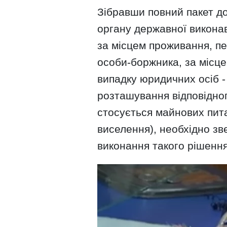
Зібравши повний пакет до
органу державної виконав
за місцем проживання, п
особи-боржника, за місце
випадку юридичних осіб - 
розташування відповідно
стосується майнових пита
виселення), необхідно з
виконання такого рішення