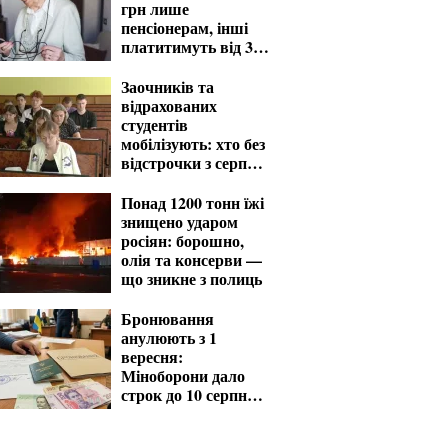
грн лише
пенсіонерам, інші
платитимуть від 370
грн
Заочників та
відрахованих
студентів
мобілізують: хто без
відстрочки з серпня
— перелік
Понад 1200 тонн їжі
знищено ударом
росіян: борошно,
олія та консерви —
що зникне з полиць
Бронювання
анулюють з 1
вересня:
Міноборони дало
строк до 10 серпня
для критичних
підприємств