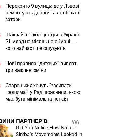
Перекрито 9 вулиць: де у Львові
0
ремонтують дороги та як об'їхати
затори
Шахрайські кол-центри в Україні:
5
$1 млрд на місяць на обмані —
кого найчастіше ошукують
Нові правила "дитячих" виплат:
0
три важливі зміни
Стареньких хочуть "засипати
5
грошима": у Раді пояснили, якою
має бути мінімальна пенсія
ВИНИ ПАРТНЕРІВ
Did You Notice How Natural
Simba’s Movements Looked In