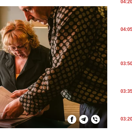
04:2
04:0
03:5
03:3
03:2