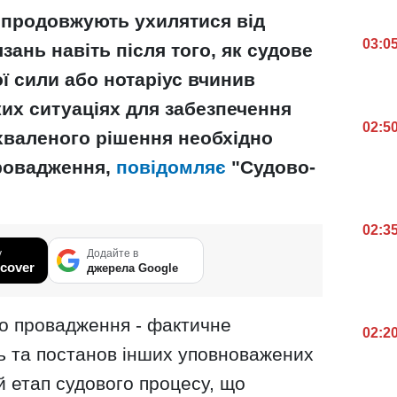
 продовжують ухилятися від
03:0
зань навіть після того, як судове
ї сили або нотаріус вчинив
ких ситуаціях для забезпечення
02:5
хваленого рішення необхідно
провадження,
повідомляє
"Судово-
02:3
у
Додайте в
cover
джерела Google
о провадження - фактичне
02:2
ь та постанов інших уповноважених
 етап судового процесу, що