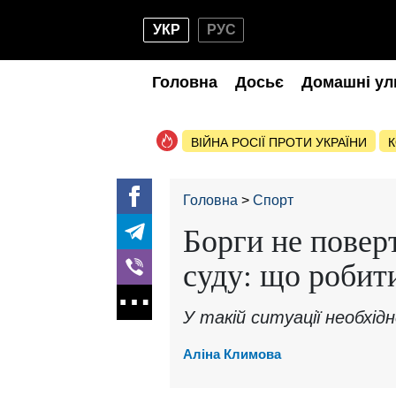
УКР
РУС
Головна
Досьє
Домашні ул
ВІЙНА РОСІЇ ПРОТИ УКРАЇНИ
К
Головна
Спорт
Борги не повер
суду: що робит
У такій ситуації необхід
Аліна Климова