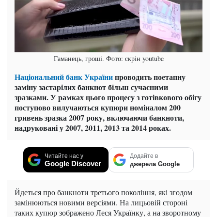
Гаманець, гроші. Фото: скрін youtube
Національний банк України
проводить поетапну
заміну застарілих банкнот більш сучасними
зразками. У рамках цього процесу з готівкового обігу
поступово вилучаються купюри номіналом 200
гривень зразка 2007 року, включаючи банкноти,
надруковані у 2007, 2011, 2013 та 2014 роках.
Читайте нас у
Додайте в
Google Discover
джерела Google
Йдеться про банкноти третього покоління, які згодом
замінюються новими версіями. На лицьовій стороні
таких купюр зображено Леся Українку, а на зворотному