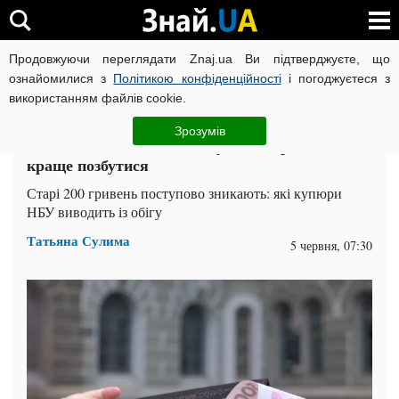
Продовжуючи переглядати Znaj.ua Ви підтверджуєте, що
ВІЙНА РОСІЇ ПРОТИ УКРАЇНИ
КОРОНАВІРУС В УКРАЇНІ І
ознайомилися з
Політикою конфіденційності
і погоджуєтеся з
використанням файлів cookie.
Головна
Спорт
ЧИТАТЬ НА РУССКОМ
Зрозумів
Банкноти виводять із обігу: яких грошей
краще позбутися
Старі 200 гривень поступово зникають: які купюри
НБУ виводить із обігу
Татьяна Сулима
5 червня, 07:30