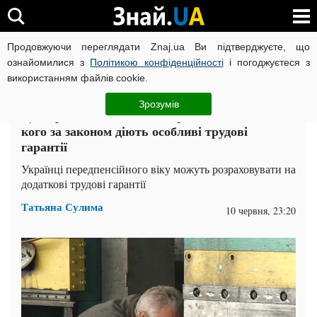
Продовжуючи переглядати Znaj.ua Ви підтверджуєте, що
ВІЙНА РОСІЇ ПРОТИ УКРАЇНИ
КОРОНАВІРУС В УКРАЇНІ І
ознайомилися з
Політикою конфіденційності
і погоджуєтеся з
використанням файлів cookie.
Головна
Спорт
ЧИТАТЬ НА РУССКОМ
Зрозумів
Цих працівників не мать права звільнити: для
кого за законом діють особливі трудові
гарантії
Українці передпенсійного віку можуть розраховувати на
додаткові трудові гарантії
Татьяна Сулима
10 червня, 23:20