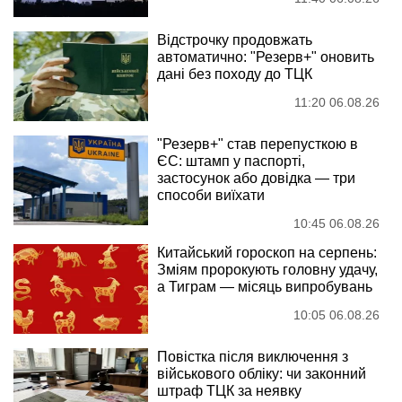
Відстрочку продовжать
автоматично: "Резерв+" оновить
дані без походу до ТЦК
11:20 06.08.26
"Резерв+" став перепусткою в
ЄС: штамп у паспорті,
застосунок або довідка — три
способи виїхати
10:45 06.08.26
Китайський гороскоп на серпень:
Зміям пророкують головну удачу,
а Тиграм — місяць випробувань
10:05 06.08.26
Повістка після виключення з
військового обліку: чи законний
штраф ТЦК за неявку