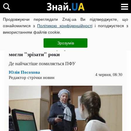
Продовжуючи переглядати Znaj.ua Ви підтверджуєте, що
ВІЙНА РОСІЇ ПРОТИ УКРАЇНИ
КОРОНАВІРУС В УКРАЇНІ І
ознайомилися з
Політикою конфіденційності
і погоджуєтеся з
використанням файлів cookie.
Головна
Спорт
ЧИТАТЬ НА РУССКОМ
Зрозумів
Пенсійний стаж під ударом: 5 ознак, що вам
могли "зрізати" роки
Де найчастіше помиляється ПФУ
Юлія Посохова
4 червня, 08:30
Редактор стрічки новин