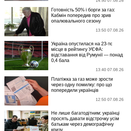
14:50 07.08.26
Готовність 50% і борги за газ:
Кабмін попередив про зрив
опалювального сезону
13:50 07.08.26
Україна опустилася на 23-тє
місце в рейтингу УЄФА:
відставання від Румунії — понад
0,4 бала
13:40 07.08.26
Платіжка за газ може зрости
через одну помилку: про що
попередили українців
12:50 07.08.26
Не лише багатодітним: українці
просять давати відстрочку усім
батькам через демографічну
кризу