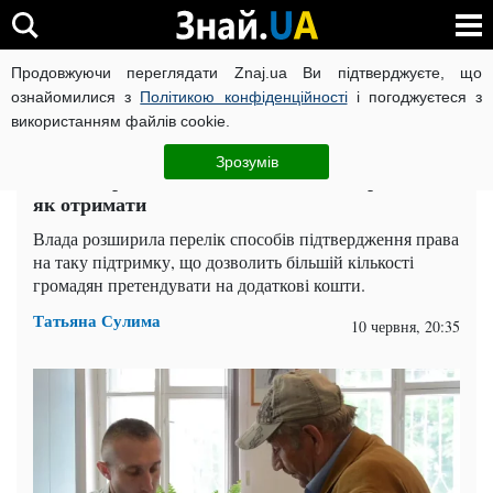
Продовжуючи переглядати Znaj.ua Ви підтверджуєте, що
ВІЙНА РОСІЇ ПРОТИ УКРАЇНИ
КОРОНАВІРУС В УКРАЇНІ І
ознайомилися з
Політикою конфіденційності
і погоджуєтеся з
використанням файлів cookie.
Головна
Спорт
ЧИТАТЬ НА РУССКОМ
Зрозумів
Пенсіонерам доплатять майже 2600 гривень:
як отримати
Влада розширила перелік способів підтвердження права
на таку підтримку, що дозволить більшій кількості
громадян претендувати на додаткові кошти.
Татьяна Сулима
10 червня, 20:35