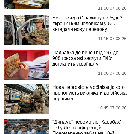
11:50 07.08.26
Без "Резерв+" захисту не буде?
Українським чоловікам у ЄС
вигадали нову перепону
11:15 07.08.26
Надбавка до пенсії від 597 до
908 грн: за які заслуги ПФУ
доплатить українцям
11:00 07.08.26
Нова черговість мобілізації: кого
пропонують викликати до війська
першими
10:45 07.08.26
"Динамо" перемогло "Карабах"
1:0 у Лізі конференцій:
Пономаренко забив на 10-й