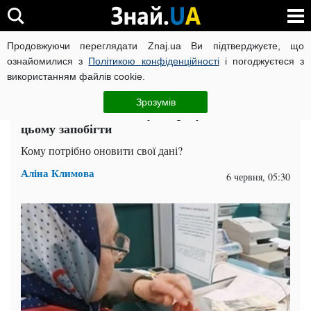
Продовжуючи переглядати Znaj.ua Ви підтверджуєте, що
ВІЙНА РОСІЇ ПРОТИ УКРАЇНИ
КОРОНАВІРУС В УКРАЇНІ І
ознайомилися з
Політикою конфіденційності
і погоджуєтеся з
використанням файлів cookie.
Головна
Спорт
ЧИТАТЬ НА РУССКОМ
Зрозумів
Пенсійні виплати можуть призупинити: як
цьому запобігти
Кому потрібно оновити свої дані?
Аліна Климова
6 червня, 05:30