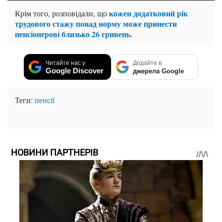
кожен додатковий рік
Крім того, розповідали, що
трудового стажу понад норму може принести
пенсіонерові близько 26 гривень.
Читайте нас у
Додайте в
Google Discover
джерела Google
Теги:
пенсії
НОВИНИ ПАРТНЕРІВ