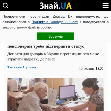
Продовжуючи переглядати Znaj.ua Ви підтверджуєте, що
ВІЙНА РОСІЇ ПРОТИ УКРАЇНИ
КОРОНАВІРУС В УКРАЇНІ І
ознайомилися з
Політикою конфіденційності
і погоджуєтеся з
використанням файлів cookie.
Головна
Спорт
ЧИТАТЬ НА РУССКОМ
Зрозумів
Доплати не прийдуть автоматично:
пенсіонерам треба підтвердити статус
Доплати для донорів в Україні переглянули: хто може
втратити надбавку до пенсії
Татьяна Сулима
10 червня, 18:35