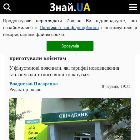
Продовжуючи переглядати Znaj.ua Ви підтверджуєте, що
ВІЙНА РОСІЇ ПРОТИ УКРАЇНИ
КОРОНАВІРУС В УКРАЇНІ І
ознайомилися з
Політикою конфіденційності
і погоджуєтеся з
використанням файлів cookie.
Головна
Спорт
ЧИТАТЬ НА РУССКОМ
Зрозумів
"Ощадбанк" змінює тарифи з 1 липня: що
приготували клієнтам
У фінустанові пояснили, які тарифні нововведення
запланували та кого вони торкнуться
Владислав Писаренко
8 червня, 19:35
Редактор новин