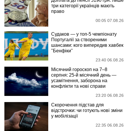
Доплата до пенсії 5190 грн: лише
три категорії українців мають
право
00:05 07.08.26
Судаков — у топ-5 чемпіонату
Португалії за створеними
шансами: кого випередив хавбек
"Бенфіки"
23:40 06.08.26
Місячний гороскоп на 7–8
серпня: 25-й місячний день —
усамітнення, заборона на
конфлікти та нові справи
23:20 06.08.26
Скорочення підстав для
відстрочки: чи готують нові зміни
у мобілізації
22:35 06.08.26